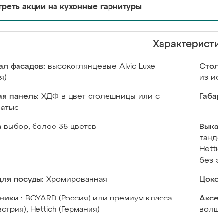
реть акции на кухонные гарнитуры
Характерист
ал фасадов:
высокоглянцевые Аlvic Luxe
Сто
я)
из и
я панель:
ХДФ в цвет столешницы или с
Габа
чатью
а выбор, более 35 цветов
Выка
танд
Hett
без 
ля посуды:
Хромированная
Цоко
ники :
BOYARD (Россия) или премиум класса
Аксе
встрия), Hettich (Германия)
волш