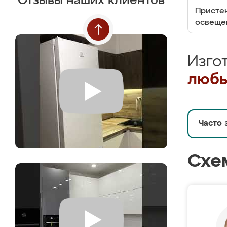
Отзывы наших клиентов
Пристен
освеще
Изго
любы
Часто 
Схе