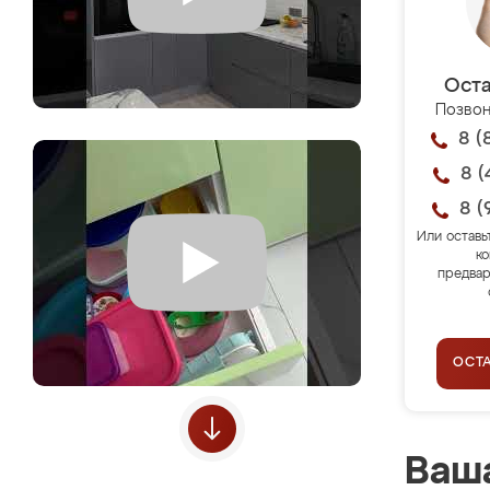
Оста
Позвон
8 (
8 (
8 (
Или оставь
ко
предвар
ОСТ
Ваша