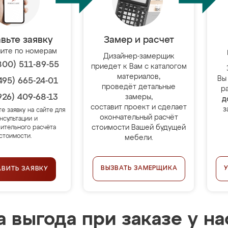
вьте заявку
Замер и расчет
ите по номерам
Дизайнер-замерщик
800) 511-89-55
приедет к Вам с каталогом
материалов,
Вы
495) 665-24-01
проведёт детальные
р
926) 409-68-13
замеры,
д
составит проект и сделает
з
те заявку на сайте для
окончательный расчёт
нсультации и
стоимости Вашей будущей
ительного расчёта
стоимости.
мебели.
ВЫЗВАТЬ ЗАМЕРЩИКА
АВИТЬ ЗАЯВКУ
 выгода при заказе у на