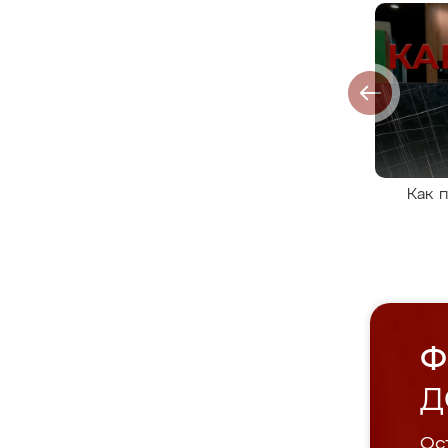
Как 
Ф
Д
Ост