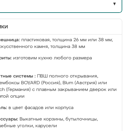
▼
ики
лешница:
пластиковая, толщина 26 мм или 38 мм;
скусственного камня, толщина 38 мм
риты:
изготовим кухню любого размера
тные системы :
ПВШ полного открывания,
ембоксы BOYARD (Россия), Blum (Австрия) или
ich (Германия) с плавным закрыванием дверок или
этой опции
ль:
в цвет фасадов или корпуса
ссуары:
Выкатные корзины, бутылочницы,
ебные уголки, карусели