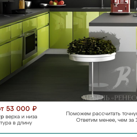
от 53 000 ₽
Поможем рассчитать точну
тр
верха и низа
Ответим менее, чем за 
тура в длину