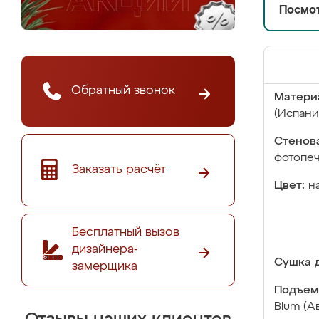
Посмот
Обратный звонок
Матери
(Испани
Стенова
фотопе
Заказать расчёт
Цвет:
н
Бесплатный вызов
дизайнера-
Сушка д
замерщика
Подъем
Blum (А