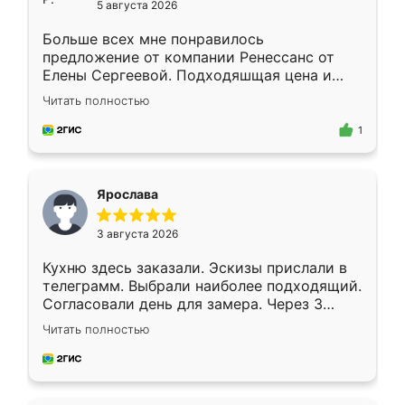
5 августа 2026
Больше всех мне понравилось
предложение от компании Ренессанс от
Елены Сергеевой. Подходяшщая цена и
короткие сроки изготовления. Приехавший
Читать полностью
для замера сотрудник Владислав
предложил по моему эскизу самый
1
подходящий вариант шкафа. Немного его
видоизменил, получилось даже лучше, чем
я хотела.
Ярослава
3 августа 2026
Кухню здесь заказали. Эскизы прислали в
телеграмм. Выбрали наиболее подходящий.
Согласовали день для замера. Через 3
недели кухня была уже готова. Остались
Читать полностью
довольны работой. Спасибо Ренессанс
мебель за качественную работу!