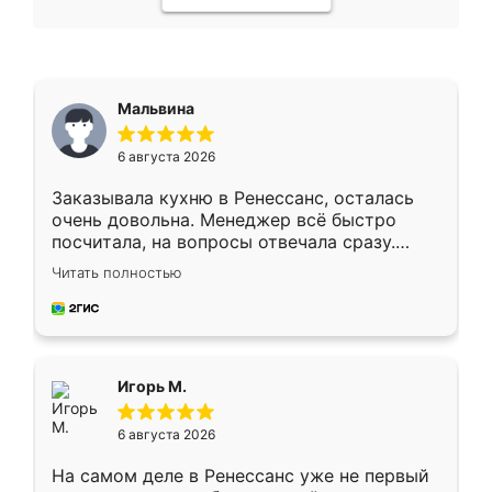
Мальвина
6 августа 2026
Заказывала кухню в Ренессанс, осталась
очень довольна. Менеджер всё быстро
посчитала, на вопросы отвечала сразу.
Замерщик приехал в субботу, подошёл к
Читать полностью
делу со всей ответственностью. Собрали
за день, ребята работали аккуратно, даже
пыли почти не было. Качество отличное,
ящики ходят плавно, ничего не скрипит.
Всё подошло как влитое.
Игорь М.
6 августа 2026
На самом деле в Ренессанс уже не первый