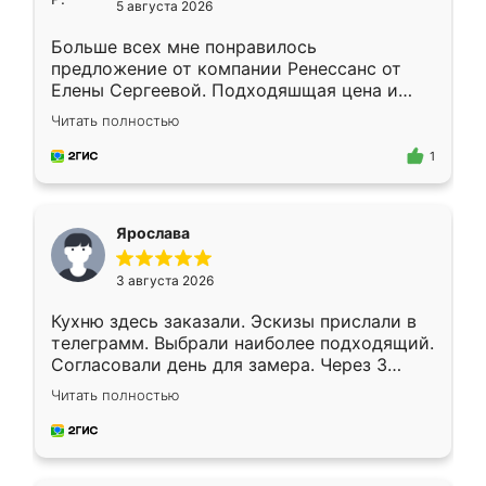
5 августа 2026
Больше всех мне понравилось
предложение от компании Ренессанс от
Елены Сергеевой. Подходяшщая цена и
короткие сроки изготовления. Приехавший
Читать полностью
для замера сотрудник Владислав
предложил по моему эскизу самый
1
подходящий вариант шкафа. Немного его
видоизменил, получилось даже лучше, чем
я хотела.
Ярослава
3 августа 2026
Кухню здесь заказали. Эскизы прислали в
телеграмм. Выбрали наиболее подходящий.
Согласовали день для замера. Через 3
недели кухня была уже готова. Остались
Читать полностью
довольны работой. Спасибо Ренессанс
мебель за качественную работу!