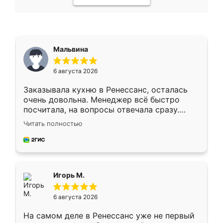
Мальвина
6 августа 2026
Заказывала кухню в Ренессанс, осталась
очень довольна. Менеджер всё быстро
посчитала, на вопросы отвечала сразу.
Замерщик приехал в субботу, подошёл к
Читать полностью
делу со всей ответственностью. Собрали
за день, ребята работали аккуратно, даже
пыли почти не было. Качество отличное,
ящики ходят плавно, ничего не скрипит.
Всё подошло как влитое.
Игорь М.
6 августа 2026
На самом деле в Ренессанс уже не первый