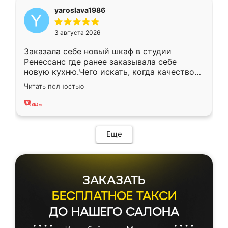
yaroslava1986
3 августа 2026
Заказала себе новый шкаф в студии
Ренессанс где ранее заказывала себе
новую кухню.Чего искать, когда качеством
вполне довольна. Служит кухня уже почти
Читать полностью
два года, нареканий нет.
Еще
ЗАКАЗАТЬ
БЕСПЛАТНОЕ ТАКСИ
ДО НАШЕГО САЛОНА