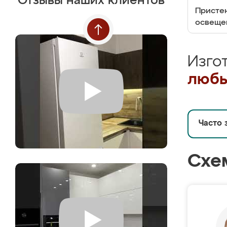
Отзывы наших клиентов
Пристен
освеще
Изго
любы
Часто 
Схе