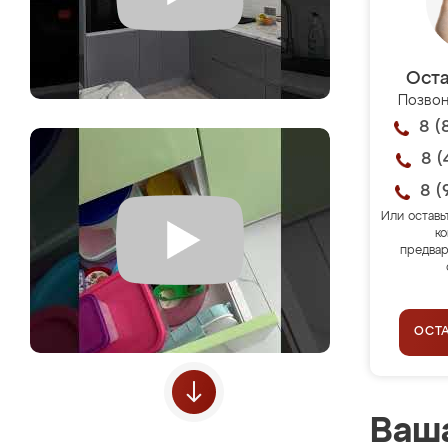
Оста
Позвон
8 (
8 (
8 (
Или оставь
ко
предвар
ОСТ
Ваша