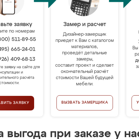
вьте заявку
Замер и расчет
ите по номерам
Дизайнер-замерщик
800) 511-89-55
приедет к Вам с каталогом
материалов,
Вы
495) 665-24-01
проведёт детальные
р
926) 409-68-13
замеры,
д
составит проект и сделает
з
те заявку на сайте для
окончательный расчёт
нсультации и
стоимости Вашей будущей
ительного расчёта
стоимости.
мебели.
ВЫЗВАТЬ ЗАМЕРЩИКА
АВИТЬ ЗАЯВКУ
 выгода при заказе у на