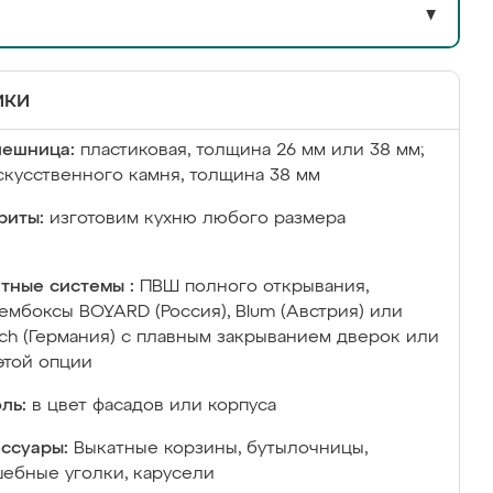
▼
ики
лешница:
пластиковая, толщина 26 мм или 38 мм;
скусственного камня, толщина 38 мм
риты:
изготовим кухню любого размера
тные системы :
ПВШ полного открывания,
ембоксы BOYARD (Россия), Blum (Австрия) или
ich (Германия) с плавным закрыванием дверок или
этой опции
ль:
в цвет фасадов или корпуса
ссуары:
Выкатные корзины, бутылочницы,
ебные уголки, карусели