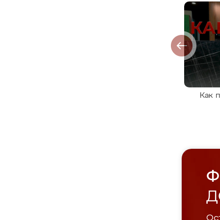
Как 
Ф
Д
Ост