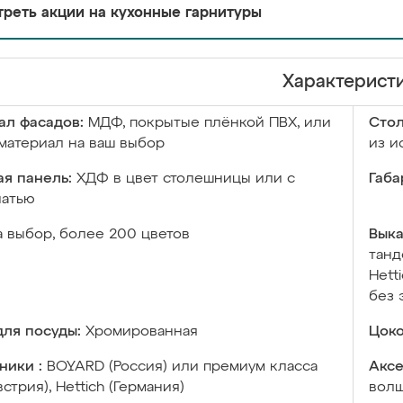
реть акции на кухонные гарнитуры
Характерист
ал фасадов:
МДФ, покрытые плёнкой ПВХ, или
Сто
материал на ваш выбор
из и
я панель:
ХДФ в цвет столешницы или с
Габа
чатью
а выбор, более 200 цветов
Выка
танд
Hett
без 
ля посуды:
Хромированная
Цоко
ники :
BOYARD (Россия) или премиум класса
Аксе
встрия), Hettich (Германия)
волш