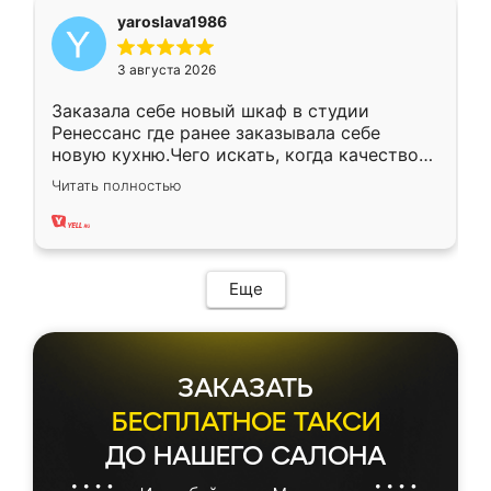
yaroslava1986
3 августа 2026
Заказала себе новый шкаф в студии
Ренессанс где ранее заказывала себе
новую кухню.Чего искать, когда качеством
вполне довольна. Служит кухня уже почти
Читать полностью
два года, нареканий нет.
Еще
ЗАКАЗАТЬ
БЕСПЛАТНОЕ ТАКСИ
ДО НАШЕГО САЛОНА