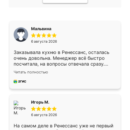
Мальвина
6 августа 2026
Заказывала кухню в Ренессанс, осталась
очень довольна. Менеджер всё быстро
посчитала, на вопросы отвечала сразу.
Замерщик приехал в субботу, подошёл к
Читать полностью
делу со всей ответственностью. Собрали
за день, ребята работали аккуратно, даже
пыли почти не было. Качество отличное,
ящики ходят плавно, ничего не скрипит.
Всё подошло как влитое.
Игорь М.
6 августа 2026
На самом деле в Ренессанс уже не первый