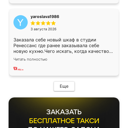
yaroslava1986
3 августа 2026
Заказала себе новый шкаф в студии
Ренессанс где ранее заказывала себе
новую кухню.Чего искать, когда качеством
вполне довольна. Служит кухня уже почти
Читать полностью
два года, нареканий нет.
Еще
ЗАКАЗАТЬ
БЕСПЛАТНОЕ ТАКСИ