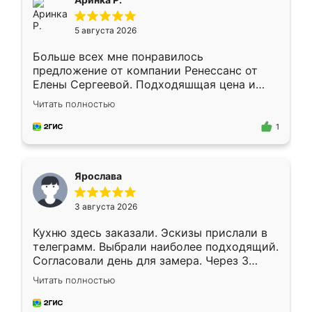
5 августа 2026
Больше всех мне понравилось
предложение от компании Ренессанс от
Елены Сергеевой. Подходяшщая цена и
короткие сроки изготовления. Приехавший
Читать полностью
для замера сотрудник Владислав
предложил по моему эскизу самый
1
подходящий вариант шкафа. Немного его
видоизменил, получилось даже лучше, чем
я хотела.
Ярослава
3 августа 2026
Кухню здесь заказали. Эскизы прислали в
телеграмм. Выбрали наиболее подходящий.
Согласовали день для замера. Через 3
недели кухня была уже готова. Остались
Читать полностью
довольны работой. Спасибо Ренессанс
мебель за качественную работу!