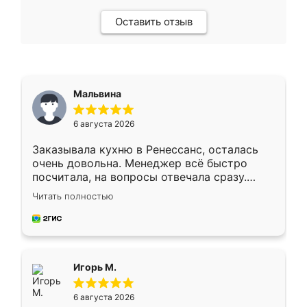
Оставить отзыв
Мальвина
6 августа 2026
Заказывала кухню в Ренессанс, осталась
очень довольна. Менеджер всё быстро
посчитала, на вопросы отвечала сразу.
Замерщик приехал в субботу, подошёл к
Читать полностью
делу со всей ответственностью. Собрали
за день, ребята работали аккуратно, даже
пыли почти не было. Качество отличное,
ящики ходят плавно, ничего не скрипит.
Всё подошло как влитое.
Игорь М.
6 августа 2026