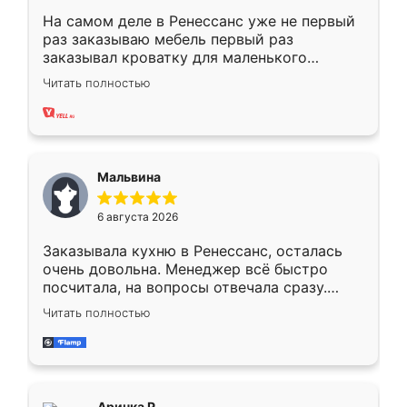
На самом деле в Ренессанс уже не первый
раз заказываю мебель первый раз
заказывал кроватку для маленького
ребёнка при его рождении ,во второй раз
Читать полностью
заказал шкаф-купе. По качеству очень
хорошее сборка достаточно быстрая,
также адекватные цены. До этого
сравнивал с разными конкурентами в этом
сегменте ,выбор у конкурентов куда
Мальвина
меньше, здесь же он более разнообразный.
Мне нравится ,если что-то потребуется из
6 августа 2026
мебели буду заказывать только здесь.
Заказывала кухню в Ренессанс, осталась
очень довольна. Менеджер всё быстро
посчитала, на вопросы отвечала сразу.
Замерщик приехал в субботу, подошёл к
Читать полностью
делу со всей ответственностью. Собрали
за день, ребята работали аккуратно, даже
пыли почти не было. Качество отличное,
ящики ходят плавно, ничего не скрипит.
Всё подошло как влитое.
Аринка Р.