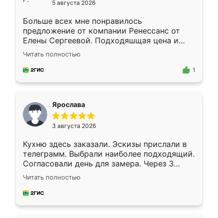
5 августа 2026
Больше всех мне понравилось
предложение от компании Ренессанс от
Елены Сергеевой. Подходяшщая цена и
короткие сроки изготовления. Приехавший
Читать полностью
для замера сотрудник Владислав
предложил по моему эскизу самый
1
подходящий вариант шкафа. Немного его
видоизменил, получилось даже лучше, чем
я хотела.
Ярослава
3 августа 2026
Кухню здесь заказали. Эскизы прислали в
телеграмм. Выбрали наиболее подходящий.
Согласовали день для замера. Через 3
недели кухня была уже готова. Остались
Читать полностью
довольны работой. Спасибо Ренессанс
мебель за качественную работу!