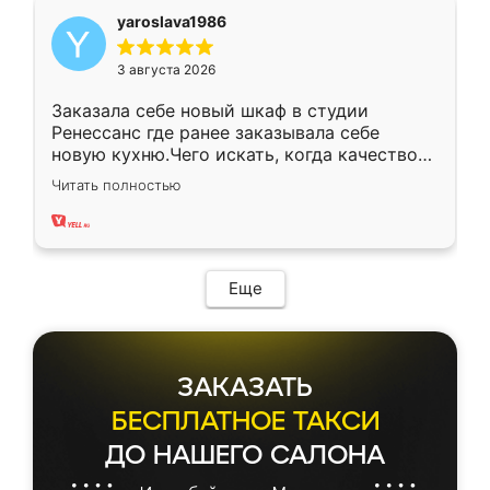
yaroslava1986
3 августа 2026
Заказала себе новый шкаф в студии
Ренессанс где ранее заказывала себе
новую кухню.Чего искать, когда качеством
вполне довольна. Служит кухня уже почти
Читать полностью
два года, нареканий нет.
Еще
ЗАКАЗАТЬ
БЕСПЛАТНОЕ ТАКСИ
ДО НАШЕГО САЛОНА