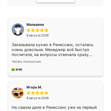
Мальвина
6 августа 2026
Заказывала кухню в Ренессанс, осталась
очень довольна. Менеджер всё быстро
посчитала, на вопросы отвечала сразу.
Замерщик приехал в субботу, подошёл к
Читать полностью
делу со всей ответственностью. Собрали
за день, ребята работали аккуратно, даже
пыли почти не было. Качество отличное,
ящики ходят плавно, ничего не скрипит.
Всё подошло как влитое.
Игорь М.
6 августа 2026
На самом деле в Ренессанс уже не первый