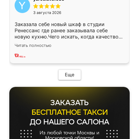
3 августа 2026
Заказала себе новый шкаф в студии
Ренессанс где ранее заказывала себе
новую кухню.Чего искать, когда качеством
вполне довольна. Служит кухня уже почти
Читать полностью
два года, нареканий нет.
Еще
ЗАКАЗАТЬ
БЕСПЛАТНОЕ ТАКСИ
ДО НАШЕГО САЛОНА
Из любой точки Москвы и
Московской области!