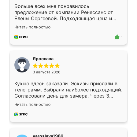
Больше всех мне понравилось
предложение от компании Ренессанс от
Елены Сергеевой. Подходяшщая цена и
короткие сроки изготовления. Приехавший
Читать полностью
для замера сотрудник Владислав
предложил по моему эскизу самый
1
подходящий вариант шкафа. Немного его
видоизменил, получилось даже лучше, чем
я хотела.
Ярослава
3 августа 2026
Кухню здесь заказали. Эскизы прислали в
телеграмм. Выбрали наиболее подходящий.
Согласовали день для замера. Через 3
недели кухня была уже готова. Остались
Читать полностью
довольны работой. Спасибо Ренессанс
мебель за качественную работу!
yaroslava1986