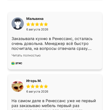
Мальвина
6 августа 2026
Заказывала кухню в Ренессанс, осталась
очень довольна. Менеджер всё быстро
посчитала, на вопросы отвечала сразу.
Замерщик приехал в субботу, подошёл к
Читать полностью
делу со всей ответственностью. Собрали
за день, ребята работали аккуратно, даже
пыли почти не было. Качество отличное,
ящики ходят плавно, ничего не скрипит.
Всё подошло как влитое.
Игорь М.
6 августа 2026
На самом деле в Ренессанс уже не первый
раз заказываю мебель первый раз