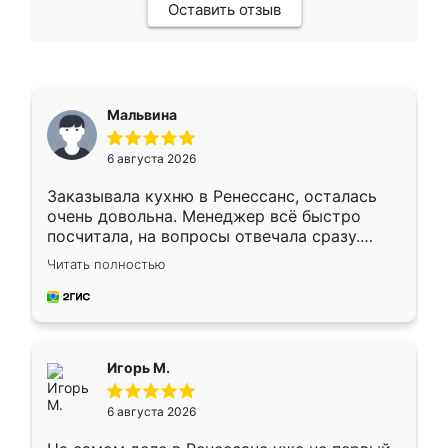
Оставить отзыв
Мальвина
6 августа 2026
Заказывала кухню в Ренессанс, осталась
очень довольна. Менеджер всё быстро
посчитала, на вопросы отвечала сразу.
Замерщик приехал в субботу, подошёл к
Читать полностью
делу со всей ответственностью. Собрали
за день, ребята работали аккуратно, даже
пыли почти не было. Качество отличное,
ящики ходят плавно, ничего не скрипит.
Всё подошло как влитое.
Игорь М.
6 августа 2026