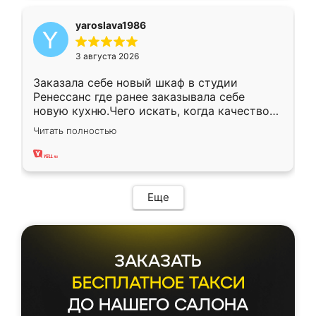
yaroslava1986
3 августа 2026
Заказала себе новый шкаф в студии
Ренессанс где ранее заказывала себе
новую кухню.Чего искать, когда качеством
вполне довольна. Служит кухня уже почти
Читать полностью
два года, нареканий нет.
Еще
ЗАКАЗАТЬ
БЕСПЛАТНОЕ ТАКСИ
ДО НАШЕГО САЛОНА