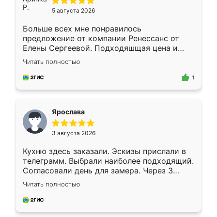
5 августа 2026
Больше всех мне понравилось
предложение от компании Ренессанс от
Елены Сергеевой. Подходяшщая цена и
короткие сроки изготовления. Приехавший
Читать полностью
для замера сотрудник Владислав
предложил по моему эскизу самый
1
подходящий вариант шкафа. Немного его
видоизменил, получилось даже лучше, чем
я хотела.
Ярослава
3 августа 2026
Кухню здесь заказали. Эскизы прислали в
телеграмм. Выбрали наиболее подходящий.
Согласовали день для замера. Через 3
недели кухня была уже готова. Остались
Читать полностью
довольны работой. Спасибо Ренессанс
мебель за качественную работу!