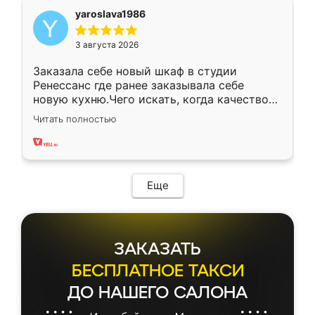
yaroslava1986
3 августа 2026
Заказала себе новый шкаф в студии
Ренессанс где ранее заказывала себе
новую кухню.Чего искать, когда качеством
вполне довольна. Служит кухня уже почти
Читать полностью
два года, нареканий нет.
Еще
ЗАКАЗАТЬ
БЕСПЛАТНОЕ ТАКСИ
ДО НАШЕГО САЛОНА