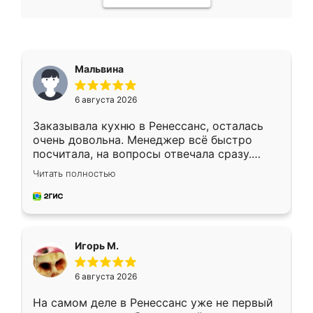
Мальвина
6 августа 2026
Заказывала кухню в Ренессанс, осталась
очень довольна. Менеджер всё быстро
посчитала, на вопросы отвечала сразу.
Замерщик приехал в субботу, подошёл к
Читать полностью
делу со всей ответственностью. Собрали
за день, ребята работали аккуратно, даже
пыли почти не было. Качество отличное,
ящики ходят плавно, ничего не скрипит.
Всё подошло как влитое.
Игорь М.
6 августа 2026
На самом деле в Ренессанс уже не первый