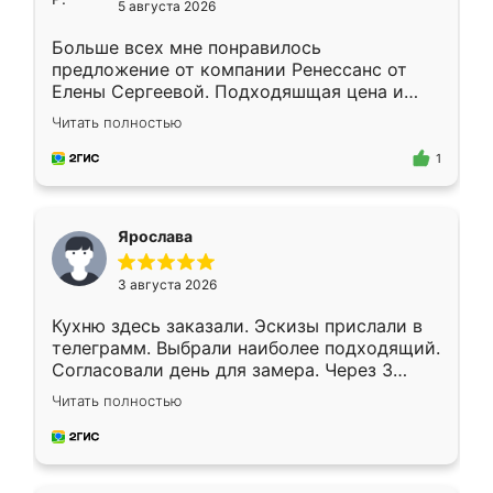
5 августа 2026
Больше всех мне понравилось
предложение от компании Ренессанс от
Елены Сергеевой. Подходяшщая цена и
короткие сроки изготовления. Приехавший
Читать полностью
для замера сотрудник Владислав
предложил по моему эскизу самый
1
подходящий вариант шкафа. Немного его
видоизменил, получилось даже лучше, чем
я хотела.
Ярослава
3 августа 2026
Кухню здесь заказали. Эскизы прислали в
телеграмм. Выбрали наиболее подходящий.
Согласовали день для замера. Через 3
недели кухня была уже готова. Остались
Читать полностью
довольны работой. Спасибо Ренессанс
мебель за качественную работу!