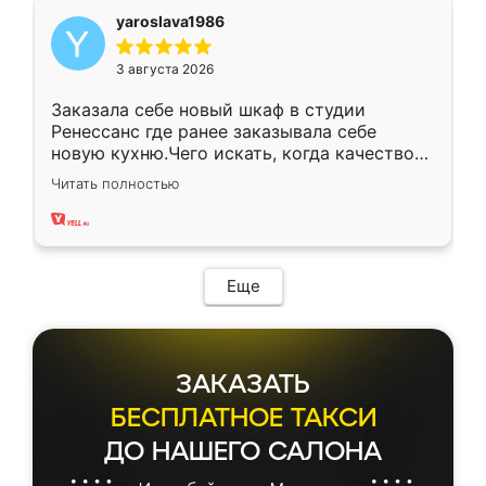
yaroslava1986
3 августа 2026
Заказала себе новый шкаф в студии
Ренессанс где ранее заказывала себе
новую кухню.Чего искать, когда качеством
вполне довольна. Служит кухня уже почти
Читать полностью
два года, нареканий нет.
Еще
ЗАКАЗАТЬ
БЕСПЛАТНОЕ ТАКСИ
ДО НАШЕГО САЛОНА