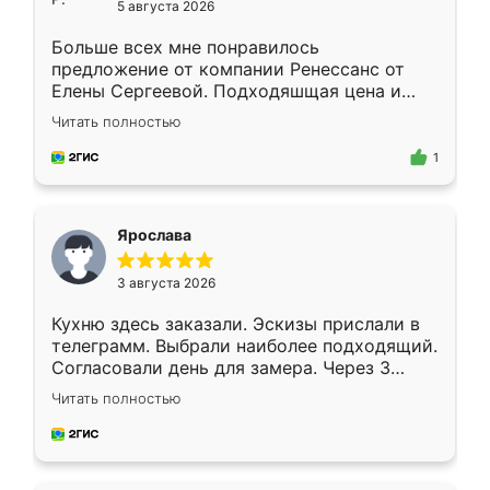
5 августа 2026
Больше всех мне понравилось
предложение от компании Ренессанс от
Елены Сергеевой. Подходяшщая цена и
короткие сроки изготовления. Приехавший
Читать полностью
для замера сотрудник Владислав
предложил по моему эскизу самый
1
подходящий вариант шкафа. Немного его
видоизменил, получилось даже лучше, чем
я хотела.
Ярослава
3 августа 2026
Кухню здесь заказали. Эскизы прислали в
телеграмм. Выбрали наиболее подходящий.
Согласовали день для замера. Через 3
недели кухня была уже готова. Остались
Читать полностью
довольны работой. Спасибо Ренессанс
мебель за качественную работу!