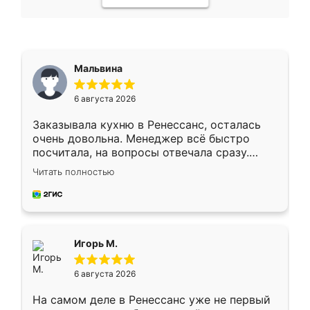
Мальвина
6 августа 2026
Заказывала кухню в Ренессанс, осталась
очень довольна. Менеджер всё быстро
посчитала, на вопросы отвечала сразу.
Замерщик приехал в субботу, подошёл к
Читать полностью
делу со всей ответственностью. Собрали
за день, ребята работали аккуратно, даже
пыли почти не было. Качество отличное,
ящики ходят плавно, ничего не скрипит.
Всё подошло как влитое.
Игорь М.
6 августа 2026
На самом деле в Ренессанс уже не первый