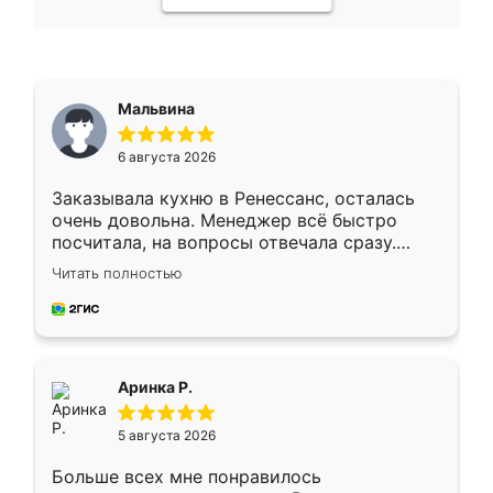
Мальвина
6 августа 2026
Заказывала кухню в Ренессанс, осталась
очень довольна. Менеджер всё быстро
посчитала, на вопросы отвечала сразу.
Замерщик приехал в субботу, подошёл к
Читать полностью
делу со всей ответственностью. Собрали
за день, ребята работали аккуратно, даже
пыли почти не было. Качество отличное,
ящики ходят плавно, ничего не скрипит.
Всё подошло как влитое.
Аринка Р.
5 августа 2026
Больше всех мне понравилось