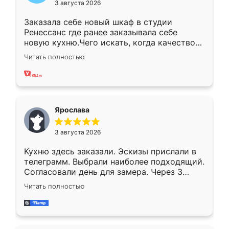
3 августа 2026
Заказала себе новый шкаф в студии
Ренессанс где ранее заказывала себе
новую кухню.Чего искать, когда качеством
вполне довольна. Служит кухня уже почти
Читать полностью
два года, нареканий нет.
Ярослава
3 августа 2026
Кухню здесь заказали. Эскизы прислали в
телеграмм. Выбрали наиболее подходящий.
Согласовали день для замера. Через 3
недели кухня была уже готова. Остались
Читать полностью
довольны работой. Спасибо Ренессанс
мебель за качественную работу!