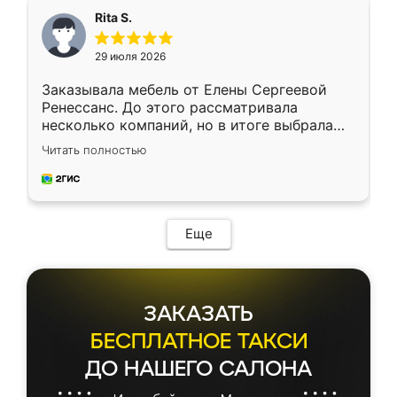
Rita S.
29 июля 2026
Заказывала мебель от Елены Сергеевой
Ренессанс. До этого рассматривала
несколько компаний, но в итоге выбрала
эту. Сначала обговорили условия, потом
Читать полностью
приехал замерщик, всё спокойно объяснил
и снял размеры. Изготовили в срок, с
доставкой тоже никаких проблем не
возникло. Сборку выполнили аккуратно,
мебель сразу встала на свое место без
Еще
каких-либо доработок. Качеством осталась
довольна, все выглядит так, как и ожидала.
ЗАКАЗАТЬ
БЕСПЛАТНОЕ ТАКСИ
ДО НАШЕГО САЛОНА