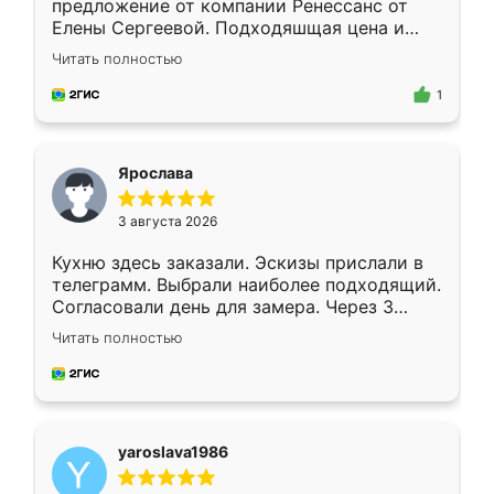
предложение от компании Ренессанс от
Елены Сергеевой. Подходяшщая цена и
короткие сроки изготовления. Приехавший
Читать полностью
для замера сотрудник Владислав
предложил по моему эскизу самый
1
подходящий вариант шкафа. Немного его
видоизменил, получилось даже лучше, чем
я хотела.
Ярослава
3 августа 2026
Кухню здесь заказали. Эскизы прислали в
телеграмм. Выбрали наиболее подходящий.
Согласовали день для замера. Через 3
недели кухня была уже готова. Остались
Читать полностью
довольны работой. Спасибо Ренессанс
мебель за качественную работу!
yaroslava1986