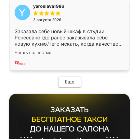
yaroslava1986
3 августа 2026
Заказала себе новый шкаф в студии
Ренессанс где ранее заказывала себе
новую кухню.Чего искать, когда качеством
вполне довольна. Служит кухня уже почти
Читать полностью
два года, нареканий нет.
Еще
ЗАКАЗАТЬ
БЕСПЛАТНОЕ ТАКСИ
ДО НАШЕГО САЛОНА