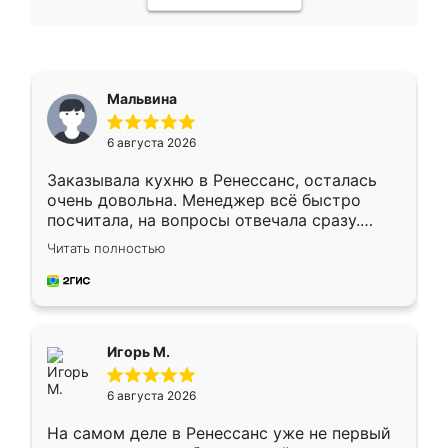
Мальвина
6 августа 2026
Заказывала кухню в Ренессанс, осталась
очень довольна. Менеджер всё быстро
посчитала, на вопросы отвечала сразу.
Замерщик приехал в субботу, подошёл к
Читать полностью
делу со всей ответственностью. Собрали
за день, ребята работали аккуратно, даже
пыли почти не было. Качество отличное,
ящики ходят плавно, ничего не скрипит.
Всё подошло как влитое.
Игорь М.
6 августа 2026
На самом деле в Ренессанс уже не первый