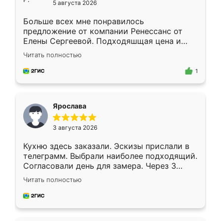
5 августа 2026
Больше всех мне понравилось
предложение от компании Ренессанс от
Елены Сергеевой. Подходяшщая цена и
короткие сроки изготовления. Приехавший
Читать полностью
для замера сотрудник Владислав
предложил по моему эскизу самый
1
подходящий вариант шкафа. Немного его
видоизменил, получилось даже лучше, чем
я хотела.
Ярослава
3 августа 2026
Кухню здесь заказали. Эскизы прислали в
телеграмм. Выбрали наиболее подходящий.
Согласовали день для замера. Через 3
недели кухня была уже готова. Остались
Читать полностью
довольны работой. Спасибо Ренессанс
мебель за качественную работу!