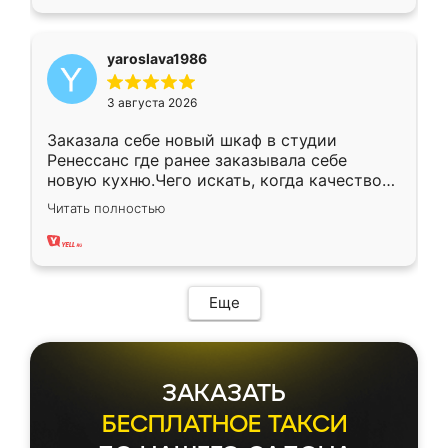
yaroslava1986
3 августа 2026
Заказала себе новый шкаф в студии
Ренессанс где ранее заказывала себе
новую кухню.Чего искать, когда качеством
вполне довольна. Служит кухня уже почти
Читать полностью
два года, нареканий нет.
Еще
ЗАКАЗАТЬ
БЕСПЛАТНОЕ ТАКСИ