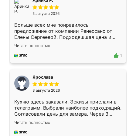
Аринка Р.
5 августа 2026
Больше всех мне понравилось
предложение от компании Ренессанс от
Елены Сергеевой. Подходяшщая цена и
короткие сроки изготовления. Приехавший
Читать полностью
для замера сотрудник Владислав
предложил по моему эскизу самый
1
подходящий вариант шкафа. Немного его
видоизменил, получилось даже лучше, чем
я хотела.
Ярослава
3 августа 2026
Кухню здесь заказали. Эскизы прислали в
телеграмм. Выбрали наиболее подходящий.
Согласовали день для замера. Через 3
недели кухня была уже готова. Остались
Читать полностью
довольны работой. Спасибо Ренессанс
мебель за качественную работу!