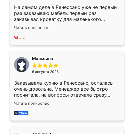
На самом деле в Ренессанс уже не первый
раз заказываю мебель первый раз
заказывал кроватку для маленького
ребёнка при его рождении ,во второй раз
Читать полностью
заказал шкаф-купе. По качеству очень
хорошее сборка достаточно быстрая,
также адекватные цены. До этого
сравнивал с разными конкурентами в этом
сегменте ,выбор у конкурентов куда
Мальвина
меньше, здесь же он более разнообразный.
Мне нравится ,если что-то потребуется из
6 августа 2026
мебели буду заказывать только здесь.
Заказывала кухню в Ренессанс, осталась
очень довольна. Менеджер всё быстро
посчитала, на вопросы отвечала сразу.
Замерщик приехал в субботу, подошёл к
Читать полностью
делу со всей ответственностью. Собрали
за день, ребята работали аккуратно, даже
пыли почти не было. Качество отличное,
ящики ходят плавно, ничего не скрипит.
Всё подошло как влитое.