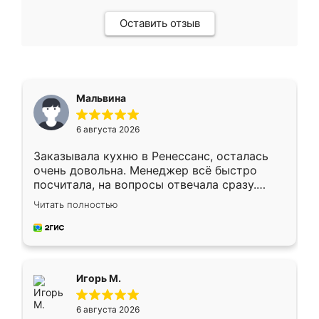
Оставить отзыв
Мальвина
6 августа 2026
Заказывала кухню в Ренессанс, осталась
очень довольна. Менеджер всё быстро
посчитала, на вопросы отвечала сразу.
Замерщик приехал в субботу, подошёл к
Читать полностью
делу со всей ответственностью. Собрали
за день, ребята работали аккуратно, даже
пыли почти не было. Качество отличное,
ящики ходят плавно, ничего не скрипит.
Всё подошло как влитое.
Игорь М.
6 августа 2026