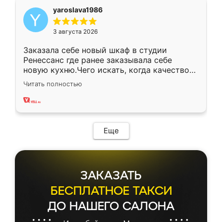
yaroslava1986
3 августа 2026
Заказала себе новый шкаф в студии
Ренессанс где ранее заказывала себе
новую кухню.Чего искать, когда качеством
вполне довольна. Служит кухня уже почти
Читать полностью
два года, нареканий нет.
Еще
ЗАКАЗАТЬ
БЕСПЛАТНОЕ ТАКСИ
ДО НАШЕГО САЛОНА