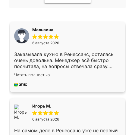
Мальвина
6 августа 2026
Заказывала кухню в Ренессанс, осталась
очень довольна. Менеджер всё быстро
посчитала, на вопросы отвечала сразу.
Замерщик приехал в субботу, подошёл к
Читать полностью
делу со всей ответственностью. Собрали
за день, ребята работали аккуратно, даже
пыли почти не было. Качество отличное,
ящики ходят плавно, ничего не скрипит.
Всё подошло как влитое.
Игорь М.
6 августа 2026
На самом деле в Ренессанс уже не первый