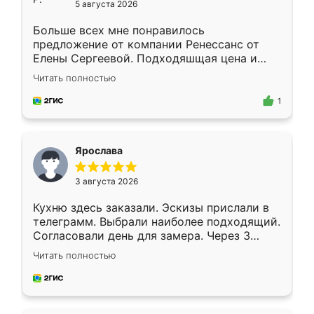
5 августа 2026
Больше всех мне понравилось
предложение от компании Ренессанс от
Елены Сергеевой. Подходяшщая цена и
короткие сроки изготовления. Приехавший
Читать полностью
для замера сотрудник Владислав
предложил по моему эскизу самый
1
подходящий вариант шкафа. Немного его
видоизменил, получилось даже лучше, чем
я хотела.
Ярослава
3 августа 2026
Кухню здесь заказали. Эскизы прислали в
телеграмм. Выбрали наиболее подходящий.
Согласовали день для замера. Через 3
недели кухня была уже готова. Остались
Читать полностью
довольны работой. Спасибо Ренессанс
мебель за качественную работу!