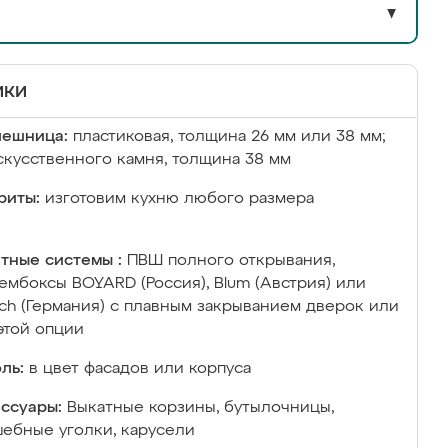
▼
ики
лешница:
пластиковая, толщина 26 мм или 38 мм;
скусственного камня, толщина 38 мм
риты:
изготовим кухню любого размера
тные системы :
ПВШ полного открывания,
ембоксы BOYARD (Россия), Blum (Австрия) или
ich (Германия) с плавным закрыванием дверок или
этой опции
ль:
в цвет фасадов или корпуса
ссуары:
Выкатные корзины, бутылочницы,
ебные уголки, карусели