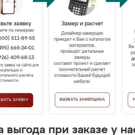
вьте заявку
Замер и расчет
ите по номерам
Дизайнер-замерщик
800) 511-89-55
приедет к Вам с каталогом
материалов,
Вы
495) 665-24-01
проведёт детальные
р
926) 409-68-13
замеры,
д
составит проект и сделает
з
те заявку на сайте для
окончательный расчёт
нсультации и
стоимости Вашей будущей
ительного расчёта
стоимости.
мебели.
ВЫЗВАТЬ ЗАМЕРЩИКА
АВИТЬ ЗАЯВКУ
 выгода при заказе у на