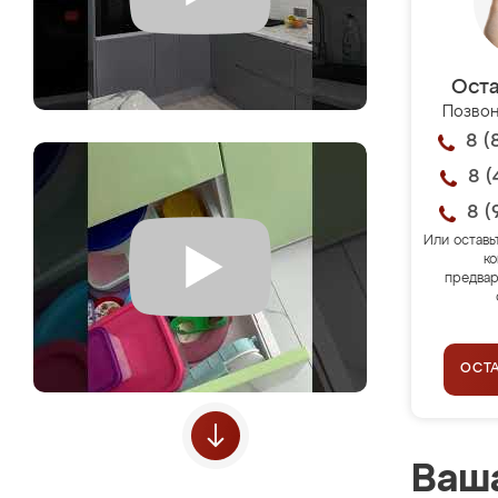
Оста
Позвон
8 (
8 (
8 (
Или оставь
ко
предвар
ОСТ
Ваша