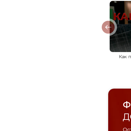
Как 
Ф
Д
Ост