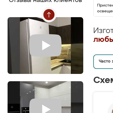
Отзывы наших клиентов
Пристен
освеще
Изго
любы
Часто 
Схе