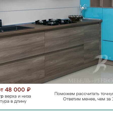
от 48 000 ₽
Поможем рассчитать точну
тр
верха и низа
Ответим менее, чем за 
тура в длину