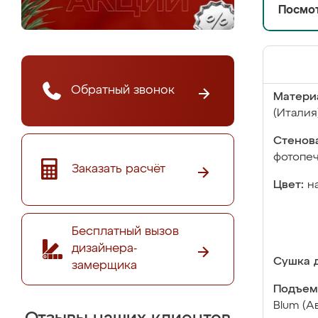
Посмот
Обратный звонок
Матери
(Италия
Стенова
фотопе
Заказать расчёт
Цвет:
н
Бесплатный вызов
дизайнера-
Сушка д
замерщика
Подъем
Blum (А