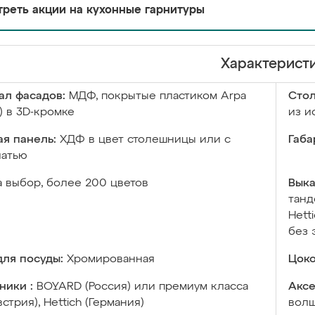
реть акции на кухонные гарнитуры
Характерист
ал фасадов:
МДФ, покрытые пластиком Arpa
Сто
) в 3D-кромке
из и
я панель:
ХДФ в цвет столешницы или с
Габа
чатью
а выбор, более 200 цветов
Выка
танд
Hett
без 
ля посуды:
Хромированная
Цоко
ники :
BOYARD (Россия) или премиум класса
Аксе
встрия), Hettich (Германия)
волш