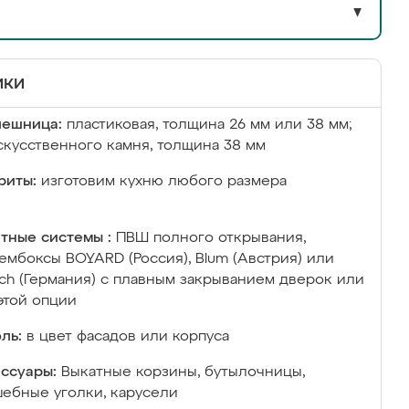
▼
ики
лешница:
пластиковая, толщина 26 мм или 38 мм;
скусственного камня, толщина 38 мм
риты:
изготовим кухню любого размера
тные системы :
ПВШ полного открывания,
ембоксы BOYARD (Россия), Blum (Австрия) или
ich (Германия) с плавным закрыванием дверок или
этой опции
ль:
в цвет фасадов или корпуса
ссуары:
Выкатные корзины, бутылочницы,
ебные уголки, карусели