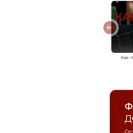
Как 
Ф
Д
Ост