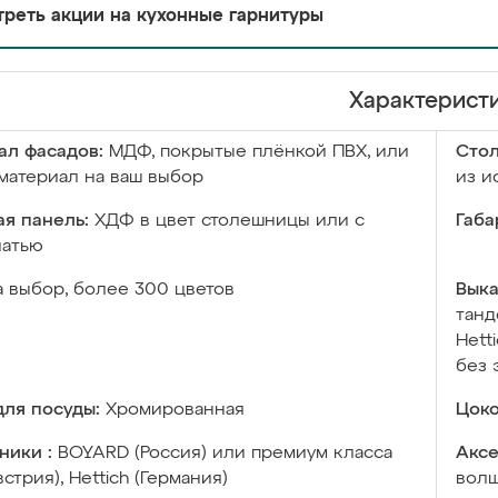
реть акции на кухонные гарнитуры
Характерист
ал фасадов:
МДФ, покрытые плёнкой ПВХ, или
Сто
материал на ваш выбор
из и
я панель:
ХДФ в цвет столешницы или с
Габа
чатью
а выбор, более 300 цветов
Выка
танд
Hett
без 
ля посуды:
Хромированная
Цоко
ники :
BOYARD (Россия) или премиум класса
Аксе
встрия), Hettich (Германия)
волш