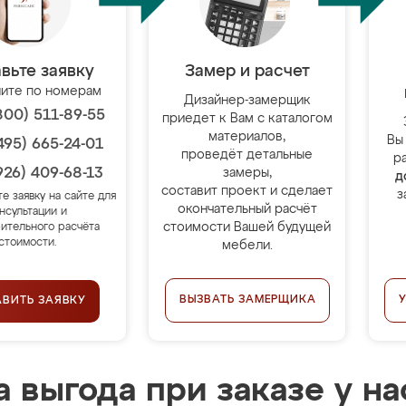
вьте заявку
Замер и расчет
ите по номерам
Дизайнер-замерщик
800) 511-89-55
приедет к Вам с каталогом
материалов,
Вы
495) 665-24-01
проведёт детальные
р
926) 409-68-13
замеры,
д
составит проект и сделает
з
те заявку на сайте для
окончательный расчёт
нсультации и
стоимости Вашей будущей
ительного расчёта
стоимости.
мебели.
ВЫЗВАТЬ ЗАМЕРЩИКА
АВИТЬ ЗАЯВКУ
 выгода при заказе у на