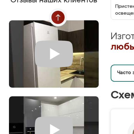
Отзывы наших клиентов
Пристен
освеще
Изго
любы
Часто 
Схе