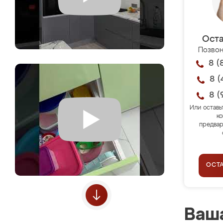
Оста
Позвон
8 (
8 (
8 (
Или оставь
ко
предвар
ОСТ
Ваша