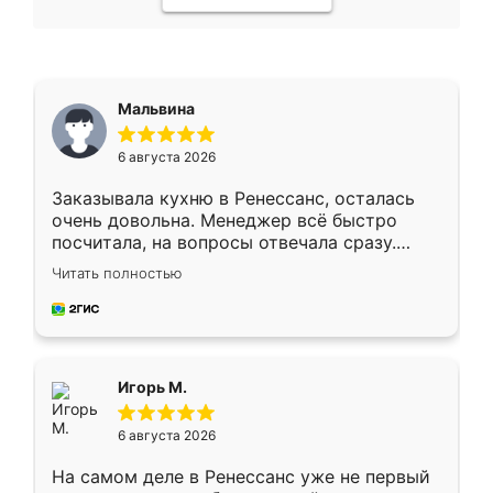
Мальвина
6 августа 2026
Заказывала кухню в Ренессанс, осталась
очень довольна. Менеджер всё быстро
посчитала, на вопросы отвечала сразу.
Замерщик приехал в субботу, подошёл к
Читать полностью
делу со всей ответственностью. Собрали
за день, ребята работали аккуратно, даже
пыли почти не было. Качество отличное,
ящики ходят плавно, ничего не скрипит.
Всё подошло как влитое.
Игорь М.
6 августа 2026
На самом деле в Ренессанс уже не первый