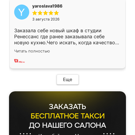
yaroslava1986
3 августа 2026
Заказала себе новый шкаф в студии
Ренессанс где ранее заказывала себе
новую кухню.Чего искать, когда качеством
вполне довольна. Служит кухня уже почти
Читать полностью
два года, нареканий нет.
Еще
ЗАКАЗАТЬ
БЕСПЛАТНОЕ ТАКСИ
ДО НАШЕГО САЛОНА