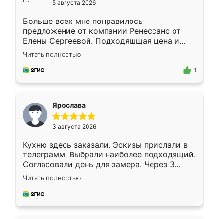
5 августа 2026
Больше всех мне понравилось
предложение от компании Ренессанс от
Елены Сергеевой. Подходяшщая цена и
короткие сроки изготовления. Приехавший
Читать полностью
для замера сотрудник Владислав
предложил по моему эскизу самый
1
подходящий вариант шкафа. Немного его
видоизменил, получилось даже лучше, чем
я хотела.
Ярослава
3 августа 2026
Кухню здесь заказали. Эскизы прислали в
телеграмм. Выбрали наиболее подходящий.
Согласовали день для замера. Через 3
недели кухня была уже готова. Остались
Читать полностью
довольны работой. Спасибо Ренессанс
мебель за качественную работу!