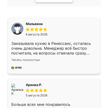
Мальвина
6 августа 2026
Заказывала кухню в Ренессанс, осталась
очень довольна. Менеджер всё быстро
посчитала, на вопросы отвечала сразу.
Замерщик приехал в субботу, подошёл к
Читать полностью
делу со всей ответственностью. Собрали
за день, ребята работали аккуратно, даже
пыли почти не было. Качество отличное,
ящики ходят плавно, ничего не скрипит.
Всё подошло как влитое.
Аринка Р.
5 августа 2026
Больше всех мне понравилось