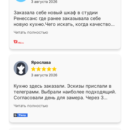
3 августа 2026
Заказала себе новый шкаф в студии
Ренессанс где ранее заказывала себе
новую кухню.Чего искать, когда качеством
вполне довольна. Служит кухня уже почти
Читать полностью
два года, нареканий нет.
Ярослава
3 августа 2026
Кухню здесь заказали. Эскизы прислали в
телеграмм. Выбрали наиболее подходящий.
Согласовали день для замера. Через 3
недели кухня была уже готова. Остались
Читать полностью
довольны работой. Спасибо Ренессанс
мебель за качественную работу!