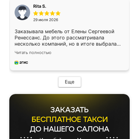
Rita S.
29 июля 2026
Заказывала мебель от Елены Сергеевой
Ренессанс. До этого рассматривала
несколько компаний, но в итоге выбрала
эту. Сначала обговорили условия, потом
Читать полностью
приехал замерщик, всё спокойно объяснил
и снял размеры. Изготовили в срок, с
доставкой тоже никаких проблем не
возникло. Сборку выполнили аккуратно,
мебель сразу встала на свое место без
Еще
каких-либо доработок. Качеством осталась
довольна, все выглядит так, как и ожидала.
ЗАКАЗАТЬ
БЕСПЛАТНОЕ ТАКСИ
ДО НАШЕГО САЛОНА