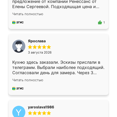
предложение от компании Ренессанс от
Елены Сергеевой. Подходяшщая цена и
короткие сроки изготовления. Приехавший
Читать полностью
для замера сотрудник Владислав
предложил по моему эскизу самый
1
подходящий вариант шкафа. Немного его
видоизменил, получилось даже лучше, чем
я хотела.
Ярослава
3 августа 2026
Кухню здесь заказали. Эскизы прислали в
телеграмм. Выбрали наиболее подходящий.
Согласовали день для замера. Через 3
недели кухня была уже готова. Остались
Читать полностью
довольны работой. Спасибо Ренессанс
мебель за качественную работу!
yaroslava1986