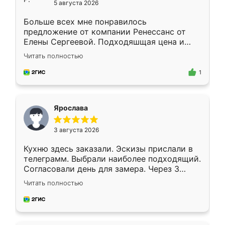
5 августа 2026
Больше всех мне понравилось
предложение от компании Ренессанс от
Елены Сергеевой. Подходяшщая цена и
короткие сроки изготовления. Приехавший
Читать полностью
для замера сотрудник Владислав
предложил по моему эскизу самый
1
подходящий вариант шкафа. Немного его
видоизменил, получилось даже лучше, чем
я хотела.
Ярослава
3 августа 2026
Кухню здесь заказали. Эскизы прислали в
телеграмм. Выбрали наиболее подходящий.
Согласовали день для замера. Через 3
недели кухня была уже готова. Остались
Читать полностью
довольны работой. Спасибо Ренессанс
мебель за качественную работу!