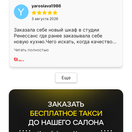
yaroslava1986
3 августа 2026
Заказала себе новый шкаф в студии
Ренессанс где ранее заказывала себе
новую кухню.Чего искать, когда качеством
вполне довольна. Служит кухня уже почти
Читать полностью
два года, нареканий нет.
Еще
ЗАКАЗАТЬ
БЕСПЛАТНОЕ ТАКСИ
ДО НАШЕГО САЛОНА