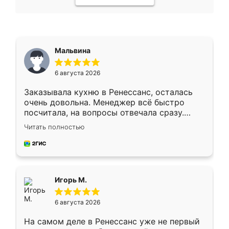
Мальвина
6 августа 2026
Заказывала кухню в Ренессанс, осталась
очень довольна. Менеджер всё быстро
посчитала, на вопросы отвечала сразу.
Замерщик приехал в субботу, подошёл к
Читать полностью
делу со всей ответственностью. Собрали
за день, ребята работали аккуратно, даже
пыли почти не было. Качество отличное,
ящики ходят плавно, ничего не скрипит.
Всё подошло как влитое.
Игорь М.
6 августа 2026
На самом деле в Ренессанс уже не первый