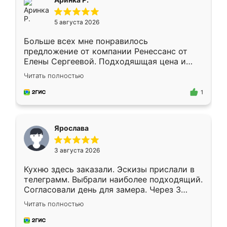
5 августа 2026
Больше всех мне понравилось
предложение от компании Ренессанс от
Елены Сергеевой. Подходяшщая цена и
короткие сроки изготовления. Приехавший
Читать полностью
для замера сотрудник Владислав
предложил по моему эскизу самый
1
подходящий вариант шкафа. Немного его
видоизменил, получилось даже лучше, чем
я хотела.
Ярослава
3 августа 2026
Кухню здесь заказали. Эскизы прислали в
телеграмм. Выбрали наиболее подходящий.
Согласовали день для замера. Через 3
недели кухня была уже готова. Остались
Читать полностью
довольны работой. Спасибо Ренессанс
мебель за качественную работу!