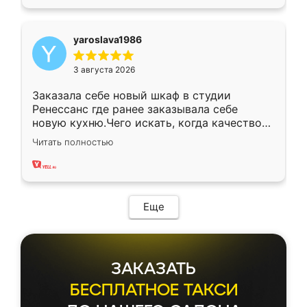
yaroslava1986
3 августа 2026
Заказала себе новый шкаф в студии
Ренессанс где ранее заказывала себе
новую кухню.Чего искать, когда качеством
вполне довольна. Служит кухня уже почти
Читать полностью
два года, нареканий нет.
Еще
ЗАКАЗАТЬ
БЕСПЛАТНОЕ ТАКСИ