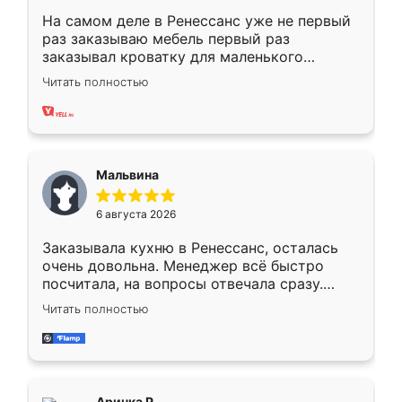
На самом деле в Ренессанс уже не первый
раз заказываю мебель первый раз
заказывал кроватку для маленького
ребёнка при его рождении ,во второй раз
Читать полностью
заказал шкаф-купе. По качеству очень
хорошее сборка достаточно быстрая,
также адекватные цены. До этого
сравнивал с разными конкурентами в этом
сегменте ,выбор у конкурентов куда
Мальвина
меньше, здесь же он более разнообразный.
Мне нравится ,если что-то потребуется из
6 августа 2026
мебели буду заказывать только здесь.
Заказывала кухню в Ренессанс, осталась
очень довольна. Менеджер всё быстро
посчитала, на вопросы отвечала сразу.
Замерщик приехал в субботу, подошёл к
Читать полностью
делу со всей ответственностью. Собрали
за день, ребята работали аккуратно, даже
пыли почти не было. Качество отличное,
ящики ходят плавно, ничего не скрипит.
Всё подошло как влитое.
Аринка Р.