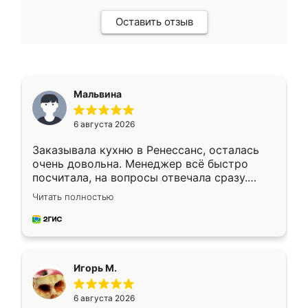
Оставить отзыв
Мальвина
6 августа 2026
Заказывала кухню в Ренессанс, осталась
очень довольна. Менеджер всё быстро
посчитала, на вопросы отвечала сразу.
Замерщик приехал в субботу, подошёл к
Читать полностью
делу со всей ответственностью. Собрали
за день, ребята работали аккуратно, даже
пыли почти не было. Качество отличное,
ящики ходят плавно, ничего не скрипит.
Всё подошло как влитое.
Игорь М.
6 августа 2026