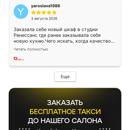
yaroslava1986
3 августа 2026
Заказала себе новый шкаф в студии
Ренессанс где ранее заказывала себе
новую кухню.Чего искать, когда качеством
вполне довольна. Служит кухня уже почти
Читать полностью
два года, нареканий нет.
Еще
ЗАКАЗАТЬ
БЕСПЛАТНОЕ ТАКСИ
ДО НАШЕГО САЛОНА