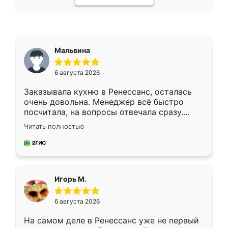
Мальвина
6 августа 2026
Заказывала кухню в Ренессанс, осталась
очень довольна. Менеджер всё быстро
посчитала, на вопросы отвечала сразу.
Замерщик приехал в субботу, подошёл к
Читать полностью
делу со всей ответственностью. Собрали
за день, ребята работали аккуратно, даже
пыли почти не было. Качество отличное,
ящики ходят плавно, ничего не скрипит.
Всё подошло как влитое.
Игорь М.
6 августа 2026
На самом деле в Ренессанс уже не первый