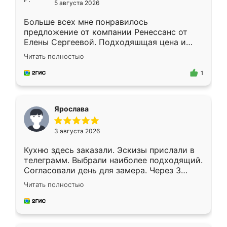
5 августа 2026
Больше всех мне понравилось
предложение от компании Ренессанс от
Елены Сергеевой. Подходяшщая цена и
короткие сроки изготовления. Приехавший
Читать полностью
для замера сотрудник Владислав
предложил по моему эскизу самый
1
подходящий вариант шкафа. Немного его
видоизменил, получилось даже лучше, чем
я хотела.
Ярослава
3 августа 2026
Кухню здесь заказали. Эскизы прислали в
телеграмм. Выбрали наиболее подходящий.
Согласовали день для замера. Через 3
недели кухня была уже готова. Остались
Читать полностью
довольны работой. Спасибо Ренессанс
мебель за качественную работу!