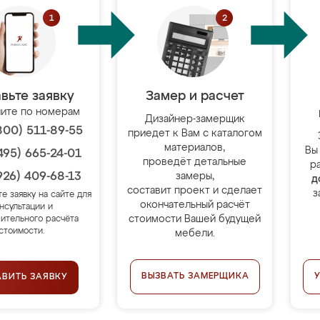
вьте заявку
Замер и расчет
ите по номерам
Дизайнер-замерщик
800) 511-89-55
приедет к Вам с каталогом
материалов,
Вы
495) 665-24-01
проведёт детальные
р
926) 409-68-13
замеры,
д
составит проект и сделает
з
те заявку на сайте для
окончательный расчёт
нсультации и
стоимости Вашей будущей
ительного расчёта
стоимости.
мебели.
ВЫЗВАТЬ ЗАМЕРЩИКА
АВИТЬ ЗАЯВКУ