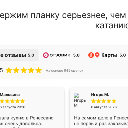
ержим планку серьезнее, чем
катани
е отзывы
5.0
5.0
5.0
5
На основе
945
оценок
Мальвина
Игорь М.
6 августа 2026
6 августа 2026
ала кухню в Ренессанс,
На самом деле в Ренес
ь очень довольна.
не первый раз заказыв