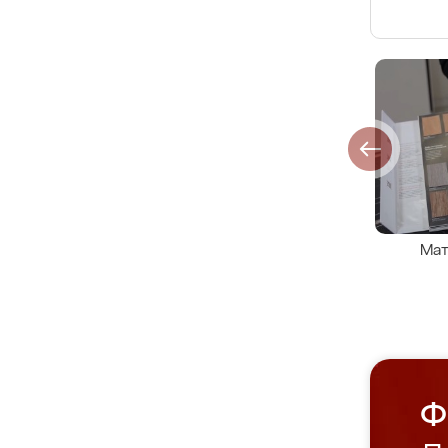
Мат
Ф