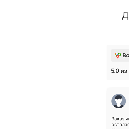
Д
Вс
5.0
из 
Заказыв
осталас