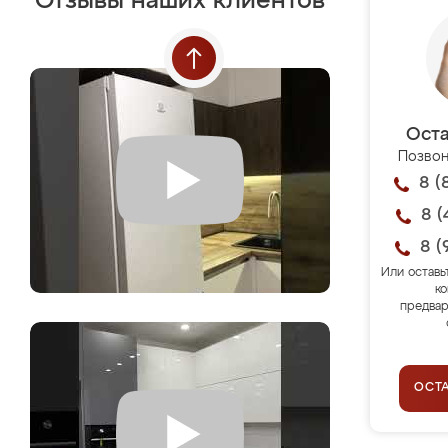
Отзывы наших клиентов
Оста
Позвон
8 (
8 (
8 (
Или оставь
ко
предвар
ОСТ