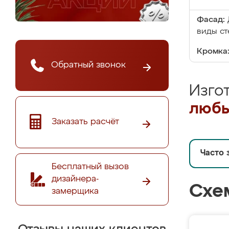
Фасад:
виды ст
Кромка
Обратный звонок
Изго
любы
Заказать расчёт
Часто 
Бесплатный вызов
дизайнера-
Схе
замерщика