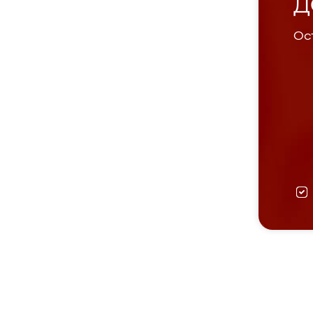
Д
Ост