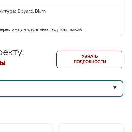
итура:
Boyard, Blum
еры:
индивидуально под Ваш заказ
екту:
УЗНАТЬ
лы
ПОДРОБНОСТИ
▼