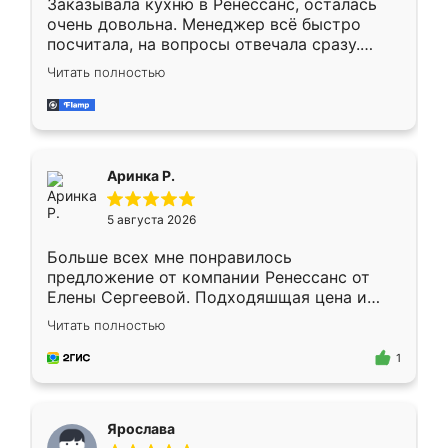
Заказывала кухню в Ренессанс, осталась
очень довольна. Менеджер всё быстро
посчитала, на вопросы отвечала сразу.
Замерщик приехал в субботу, подошёл к
Читать полностью
делу со всей ответственностью. Собрали
за день, ребята работали аккуратно, даже
пыли почти не было. Качество отличное,
ящики ходят плавно, ничего не скрипит.
Всё подошло как влитое.
Аринка Р.
5 августа 2026
Больше всех мне понравилось
предложение от компании Ренессанс от
Елены Сергеевой. Подходяшщая цена и
короткие сроки изготовления. Приехавший
Читать полностью
для замера сотрудник Владислав
предложил по моему эскизу самый
1
подходящий вариант шкафа. Немного его
видоизменил, получилось даже лучше, чем
я хотела.
Ярослава