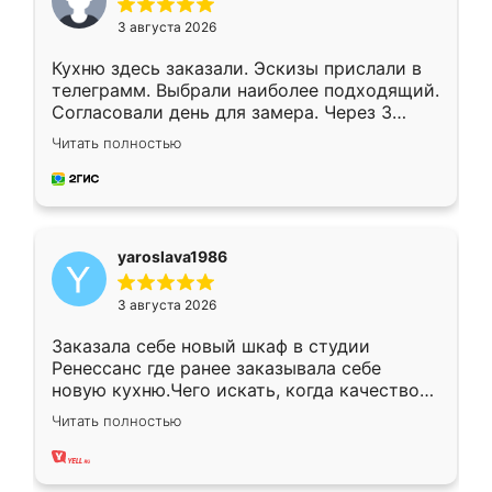
3 августа 2026
Кухню здесь заказали. Эскизы прислали в
телеграмм. Выбрали наиболее подходящий.
Согласовали день для замера. Через 3
недели кухня была уже готова. Остались
Читать полностью
довольны работой. Спасибо Ренессанс
мебель за качественную работу!
yaroslava1986
3 августа 2026
Заказала себе новый шкаф в студии
Ренессанс где ранее заказывала себе
новую кухню.Чего искать, когда качеством
вполне довольна. Служит кухня уже почти
Читать полностью
два года, нареканий нет.