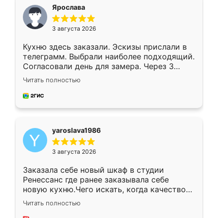
я хотела.
Ярослава
3 августа 2026
Кухню здесь заказали. Эскизы прислали в
телеграмм. Выбрали наиболее подходящий.
Согласовали день для замера. Через 3
недели кухня была уже готова. Остались
Читать полностью
довольны работой. Спасибо Ренессанс
мебель за качественную работу!
yaroslava1986
3 августа 2026
Заказала себе новый шкаф в студии
Ренессанс где ранее заказывала себе
новую кухню.Чего искать, когда качеством
вполне довольна. Служит кухня уже почти
Читать полностью
два года, нареканий нет.