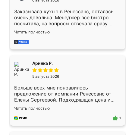
6 августа 2026
мебели буду заказывать только здесь.
Заказывала кухню в Ренессанс, осталась
очень довольна. Менеджер всё быстро
посчитала, на вопросы отвечала сразу.
Замерщик приехал в субботу, подошёл к
Читать полностью
делу со всей ответственностью. Собрали
за день, ребята работали аккуратно, даже
пыли почти не было. Качество отличное,
ящики ходят плавно, ничего не скрипит.
Всё подошло как влитое.
Аринка Р.
5 августа 2026
Больше всех мне понравилось
предложение от компании Ренессанс от
Елены Сергеевой. Подходяшщая цена и
короткие сроки изготовления. Приехавший
Читать полностью
для замера сотрудник Владислав
предложил по моему эскизу самый
1
подходящий вариант шкафа. Немного его
видоизменил, получилось даже лучше, чем