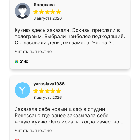
я хотела.
Ярослава
3 августа 2026
Кухню здесь заказали. Эскизы прислали в
телеграмм. Выбрали наиболее подходящий.
Согласовали день для замера. Через 3
недели кухня была уже готова. Остались
Читать полностью
довольны работой. Спасибо Ренессанс
мебель за качественную работу!
yaroslava1986
3 августа 2026
Заказала себе новый шкаф в студии
Ренессанс где ранее заказывала себе
новую кухню.Чего искать, когда качеством
вполне довольна. Служит кухня уже почти
Читать полностью
два года, нареканий нет.