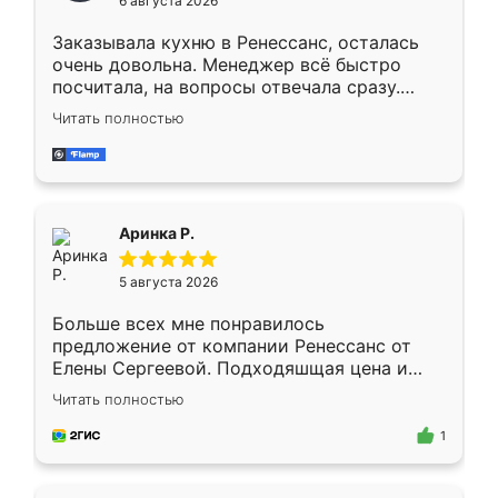
6 августа 2026
мебели буду заказывать только здесь.
Заказывала кухню в Ренессанс, осталась
очень довольна. Менеджер всё быстро
посчитала, на вопросы отвечала сразу.
Замерщик приехал в субботу, подошёл к
Читать полностью
делу со всей ответственностью. Собрали
за день, ребята работали аккуратно, даже
пыли почти не было. Качество отличное,
ящики ходят плавно, ничего не скрипит.
Всё подошло как влитое.
Аринка Р.
5 августа 2026
Больше всех мне понравилось
предложение от компании Ренессанс от
Елены Сергеевой. Подходяшщая цена и
короткие сроки изготовления. Приехавший
Читать полностью
для замера сотрудник Владислав
предложил по моему эскизу самый
1
подходящий вариант шкафа. Немного его
видоизменил, получилось даже лучше, чем