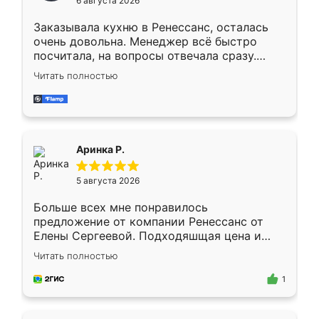
6 августа 2026
мебели буду заказывать только здесь.
Заказывала кухню в Ренессанс, осталась
очень довольна. Менеджер всё быстро
посчитала, на вопросы отвечала сразу.
Замерщик приехал в субботу, подошёл к
Читать полностью
делу со всей ответственностью. Собрали
за день, ребята работали аккуратно, даже
пыли почти не было. Качество отличное,
ящики ходят плавно, ничего не скрипит.
Всё подошло как влитое.
Аринка Р.
5 августа 2026
Больше всех мне понравилось
предложение от компании Ренессанс от
Елены Сергеевой. Подходяшщая цена и
короткие сроки изготовления. Приехавший
Читать полностью
для замера сотрудник Владислав
предложил по моему эскизу самый
1
подходящий вариант шкафа. Немного его
видоизменил, получилось даже лучше, чем