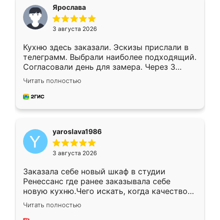
я хотела.
Ярослава
3 августа 2026
Кухню здесь заказали. Эскизы прислали в
телеграмм. Выбрали наиболее подходящий.
Согласовали день для замера. Через 3
недели кухня была уже готова. Остались
Читать полностью
довольны работой. Спасибо Ренессанс
мебель за качественную работу!
yaroslava1986
3 августа 2026
Заказала себе новый шкаф в студии
Ренессанс где ранее заказывала себе
новую кухню.Чего искать, когда качеством
вполне довольна. Служит кухня уже почти
Читать полностью
два года, нареканий нет.