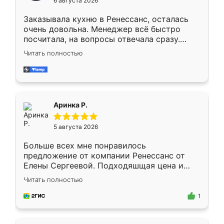
6 августа 2026
мебели буду заказывать только здесь.
Заказывала кухню в Ренессанс, осталась
очень довольна. Менеджер всё быстро
посчитала, на вопросы отвечала сразу.
Замерщик приехал в субботу, подошёл к
Читать полностью
делу со всей ответственностью. Собрали
за день, ребята работали аккуратно, даже
пыли почти не было. Качество отличное,
ящики ходят плавно, ничего не скрипит.
Всё подошло как влитое.
Аринка Р.
5 августа 2026
Больше всех мне понравилось
предложение от компании Ренессанс от
Елены Сергеевой. Подходяшщая цена и
короткие сроки изготовления. Приехавший
Читать полностью
для замера сотрудник Владислав
предложил по моему эскизу самый
1
подходящий вариант шкафа. Немного его
видоизменил, получилось даже лучше, чем