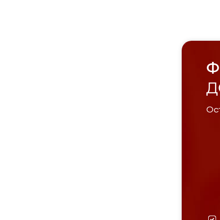
Ф
Д
Ост