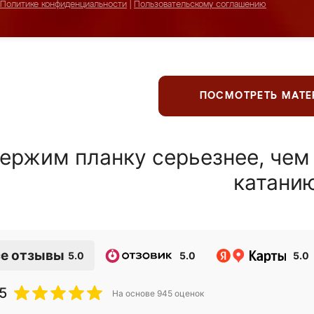
Политике конфиденциальности
|
Пользовательскому соглашению
ПОСМОТРЕТЬ МАТ
ержим планку серьезнее, чем
катани
е отзывы
5.0
5.0
5.0
5
На основе
945
оценок