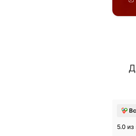
Д
Вс
5.0
из 