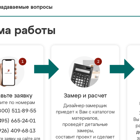
задаваемые вопросы
ма работы
вьте заявку
Замер и расчет
ите по номерам
Дизайнер-замерщик
800) 511-89-55
приедет к Вам с каталогом
материалов,
Вы
495) 665-24-01
проведёт детальные
р
926) 409-68-13
замеры,
д
составит проект и сделает
з
те заявку на сайте для