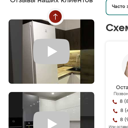
Отзывы наших клиентов
Часто 
Схе
Оста
Позвон
8 (
8 (
8 (
Или оставь