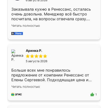
6 августа 2026
мебели буду заказывать только здесь.
Заказывала кухню в Ренессанс, осталась
очень довольна. Менеджер всё быстро
посчитала, на вопросы отвечала сразу.
Замерщик приехал в субботу, подошёл к
Читать полностью
делу со всей ответственностью. Собрали
за день, ребята работали аккуратно, даже
пыли почти не было. Качество отличное,
ящики ходят плавно, ничего не скрипит.
Всё подошло как влитое.
Аринка Р.
5 августа 2026
Больше всех мне понравилось
предложение от компании Ренессанс от
Елены Сергеевой. Подходяшщая цена и
короткие сроки изготовления. Приехавший
Читать полностью
для замера сотрудник Владислав
предложил по моему эскизу самый
1
подходящий вариант шкафа. Немного его
видоизменил, получилось даже лучше, чем