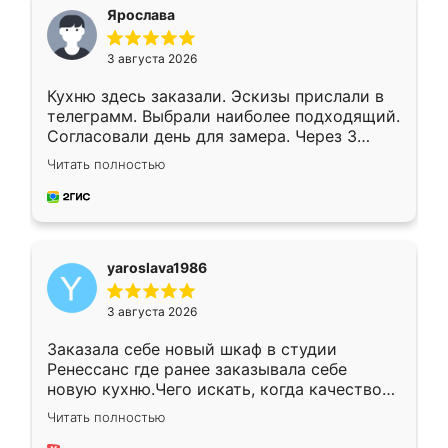
я хотела.
Ярослава
3 августа 2026
Кухню здесь заказали. Эскизы прислали в
телеграмм. Выбрали наиболее подходящий.
Согласовали день для замера. Через 3
недели кухня была уже готова. Остались
Читать полностью
довольны работой. Спасибо Ренессанс
мебель за качественную работу!
yaroslava1986
3 августа 2026
Заказала себе новый шкаф в студии
Ренессанс где ранее заказывала себе
новую кухню.Чего искать, когда качеством
вполне довольна. Служит кухня уже почти
Читать полностью
два года, нареканий нет.