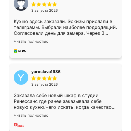
3 августа 2026
Кухню здесь заказали. Эскизы прислали в
телеграмм. Выбрали наиболее подходящий.
Согласовали день для замера. Через 3
недели кухня была уже готова. Остались
Читать полностью
довольны работой. Спасибо Ренессанс
мебель за качественную работу!
yaroslava1986
3 августа 2026
Заказала себе новый шкаф в студии
Ренессанс где ранее заказывала себе
новую кухню.Чего искать, когда качеством
вполне довольна. Служит кухня уже почти
Читать полностью
два года, нареканий нет.