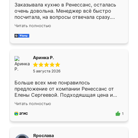
Заказывала кухню в Ренессанс, осталась
очень довольна. Менеджер всё быстро
посчитала, на вопросы отвечала сразу.
Замерщик приехал в субботу, подошёл к
Читать полностью
делу со всей ответственностью. Собрали
за день, ребята работали аккуратно, даже
пыли почти не было. Качество отличное,
ящики ходят плавно, ничего не скрипит.
Всё подошло как влитое.
Аринка Р.
5 августа 2026
Больше всех мне понравилось
предложение от компании Ренессанс от
Елены Сергеевой. Подходяшщая цена и
короткие сроки изготовления. Приехавший
Читать полностью
для замера сотрудник Владислав
предложил по моему эскизу самый
1
подходящий вариант шкафа. Немного его
видоизменил, получилось даже лучше, чем
я хотела.
Ярослава