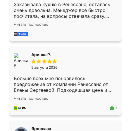
Заказывала кухню в Ренессанс, осталась
очень довольна. Менеджер всё быстро
посчитала, на вопросы отвечала сразу.
Замерщик приехал в субботу, подошёл к
Читать полностью
делу со всей ответственностью. Собрали
за день, ребята работали аккуратно, даже
пыли почти не было. Качество отличное,
ящики ходят плавно, ничего не скрипит.
Всё подошло как влитое.
Аринка Р.
5 августа 2026
Больше всех мне понравилось
предложение от компании Ренессанс от
Елены Сергеевой. Подходяшщая цена и
короткие сроки изготовления. Приехавший
Читать полностью
для замера сотрудник Владислав
предложил по моему эскизу самый
1
подходящий вариант шкафа. Немного его
видоизменил, получилось даже лучше, чем
я хотела.
Ярослава