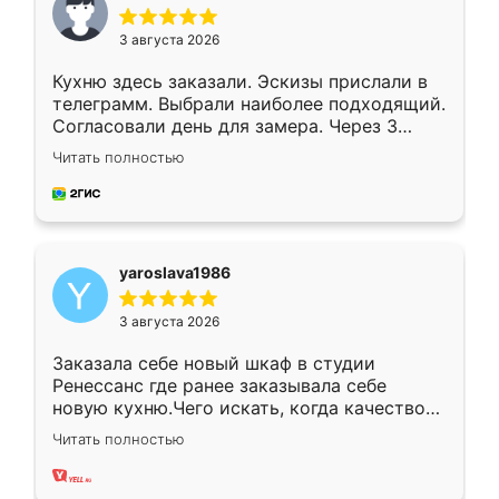
3 августа 2026
Кухню здесь заказали. Эскизы прислали в
телеграмм. Выбрали наиболее подходящий.
Согласовали день для замера. Через 3
недели кухня была уже готова. Остались
Читать полностью
довольны работой. Спасибо Ренессанс
мебель за качественную работу!
yaroslava1986
3 августа 2026
Заказала себе новый шкаф в студии
Ренессанс где ранее заказывала себе
новую кухню.Чего искать, когда качеством
вполне довольна. Служит кухня уже почти
Читать полностью
два года, нареканий нет.