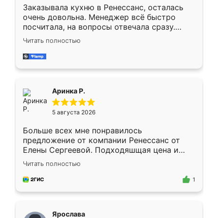
Заказывала кухню в Ренессанс, осталась
очень довольна. Менеджер всё быстро
посчитала, на вопросы отвечала сразу.
Замерщик приехал в субботу, подошёл к
Читать полностью
делу со всей ответственностью. Собрали
за день, ребята работали аккуратно, даже
пыли почти не было. Качество отличное,
ящики ходят плавно, ничего не скрипит.
Всё подошло как влитое.
Аринка Р.
5 августа 2026
Больше всех мне понравилось
предложение от компании Ренессанс от
Елены Сергеевой. Подходяшщая цена и
короткие сроки изготовления. Приехавший
Читать полностью
для замера сотрудник Владислав
предложил по моему эскизу самый
1
подходящий вариант шкафа. Немного его
видоизменил, получилось даже лучше, чем
я хотела.
Ярослава