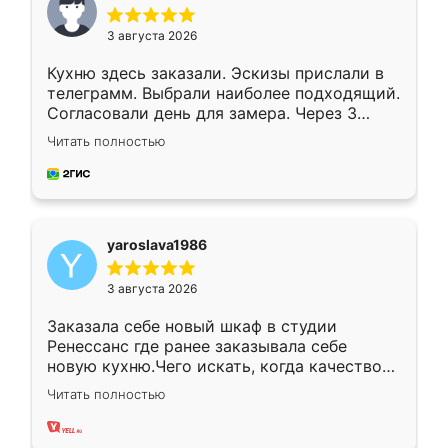
3 августа 2026
Кухню здесь заказали. Эскизы прислали в
телеграмм. Выбрали наиболее подходящий.
Согласовали день для замера. Через 3
недели кухня была уже готова. Остались
Читать полностью
довольны работой. Спасибо Ренессанс
мебель за качественную работу!
yaroslava1986
3 августа 2026
Заказала себе новый шкаф в студии
Ренессанс где ранее заказывала себе
новую кухню.Чего искать, когда качеством
вполне довольна. Служит кухня уже почти
Читать полностью
два года, нареканий нет.