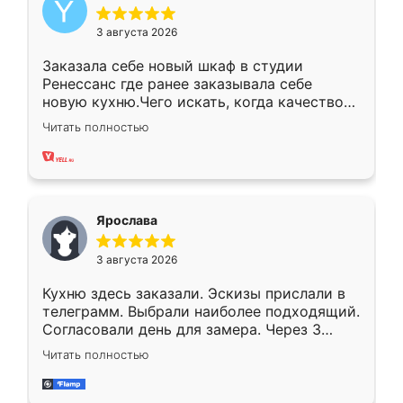
3 августа 2026
Заказала себе новый шкаф в студии
Ренессанс где ранее заказывала себе
новую кухню.Чего искать, когда качеством
вполне довольна. Служит кухня уже почти
Читать полностью
два года, нареканий нет.
Ярослава
3 августа 2026
Кухню здесь заказали. Эскизы прислали в
телеграмм. Выбрали наиболее подходящий.
Согласовали день для замера. Через 3
недели кухня была уже готова. Остались
Читать полностью
довольны работой. Спасибо Ренессанс
мебель за качественную работу!