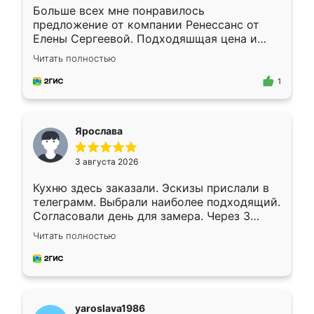
Больше всех мне понравилось
предложение от компании Ренессанс от
Елены Сергеевой. Подходяшщая цена и
короткие сроки изготовления. Приехавший
Читать полностью
для замера сотрудник Владислав
предложил по моему эскизу самый
1
подходящий вариант шкафа. Немного его
видоизменил, получилось даже лучше, чем
я хотела.
Ярослава
3 августа 2026
Кухню здесь заказали. Эскизы прислали в
телеграмм. Выбрали наиболее подходящий.
Согласовали день для замера. Через 3
недели кухня была уже готова. Остались
Читать полностью
довольны работой. Спасибо Ренессанс
мебель за качественную работу!
yaroslava1986