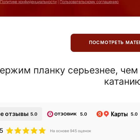
Политике конфиденциальности
|
Пользовательскому соглашению
ПОСМОТРЕТЬ МАТ
ержим планку серьезнее, чем
катани
е отзывы
5.0
5.0
5.0
5
На основе
945
оценок