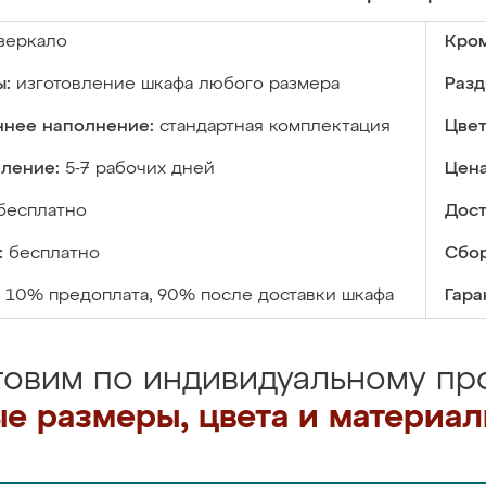
зеркало
Кром
ы:
изготовление шкафа любого размера
Разд
ннее наполнение:
стандартная комплектация
Цвет
вление:
5-7 рабочих дней
Цена
бесплатно
Дост
:
бесплатно
Сбор
10% предоплата, 90% после доставки шкафа
Гара
товим по индивидуальному про
е размеры, цвета и материа