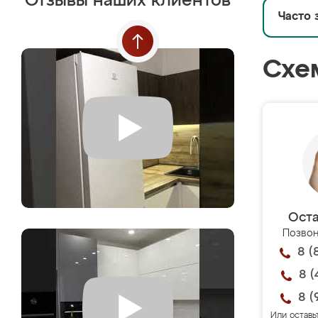
Отзывы наших клиентов
Часто 
Схе
Оста
Позвон
8 (
8 (
8 (
Или оставь