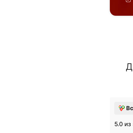
Д
Вс
5.0
из 