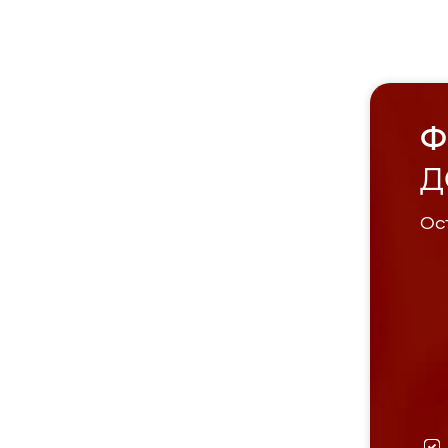
Ф
Д
Ост