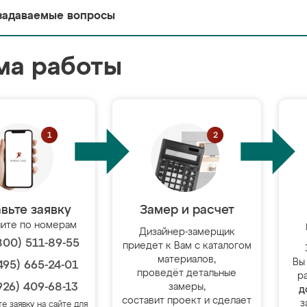
задаваемые вопросы
ма работы
вьте заявку
Замер и расчет
ите по номерам
Дизайнер-замерщик
800) 511-89-55
приедет к Вам с каталогом
материалов,
Вы
495) 665-24-01
проведёт детальные
р
926) 409-68-13
замеры,
д
составит проект и сделает
з
те заявку на сайте для