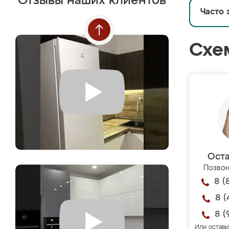
Отзывы наших клиентов
Часто 
Схе
Оста
Позвон
8 (
8 (
8 (
Или оставь