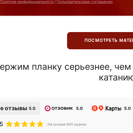
Политике конфиденциальности
|
Пользовательскому соглашению
ПОСМОТРЕТЬ МАТ
ержим планку серьезнее, чем
катани
е отзывы
5.0
5.0
5.0
5
На основе
945
оценок