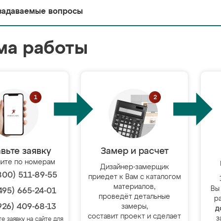
задаваемые вопросы
ма работы
вьте заявку
Замер и расчет
ите по номерам
Дизайнер-замерщик
800) 511-89-55
приедет к Вам с каталогом
материалов,
Вы
495) 665-24-01
проведёт детальные
р
926) 409-68-13
замеры,
д
составит проект и сделает
з
те заявку на сайте для