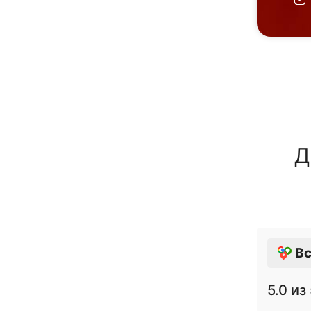
Д
Вс
5.0
из 