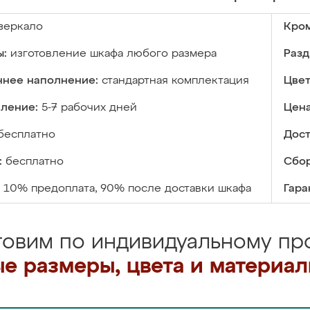
зеркало
Кром
ы:
изготовление шкафа любого размера
Разд
ннее наполнение:
стандартная комплектация
Цвет
вление:
5-7 рабочих дней
Цена
бесплатно
Дост
:
бесплатно
Сбор
10% предоплата, 90% после доставки шкафа
Гара
товим по индивидуальному про
е размеры, цвета и материа