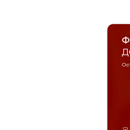
Ф
Д
Ост