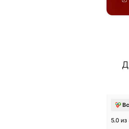
Д
Вс
5.0
из 