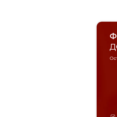
Ф
Д
Ост