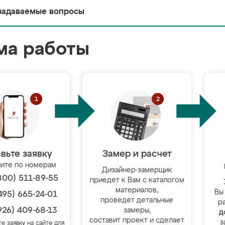
задаваемые вопросы
ма работы
вьте заявку
Замер и расчет
ите по номерам
Дизайнер-замерщик
800) 511-89-55
приедет к Вам с каталогом
материалов,
Вы
495) 665-24-01
проведёт детальные
р
926) 409-68-13
замеры,
д
составит проект и сделает
з
те заявку на сайте для