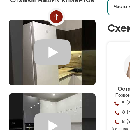
Отзывы наших клиентов
Часто 
Схе
Оста
Позвон
8 (
8 (
8 (
Или оставь