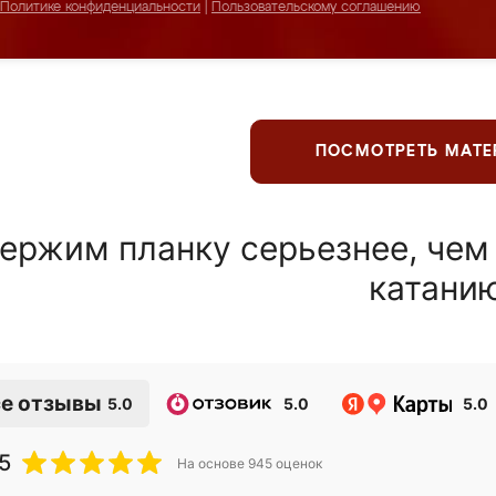
Политике конфиденциальности
|
Пользовательскому соглашению
ПОСМОТРЕТЬ МАТ
ержим планку серьезнее, чем
катани
е отзывы
5.0
5.0
5.0
5
На основе
945
оценок