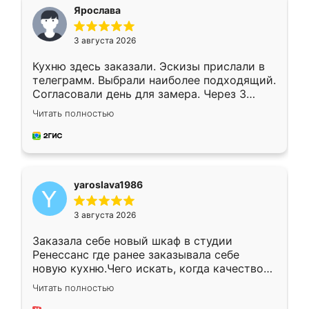
я хотела.
Ярослава
3 августа 2026
Кухню здесь заказали. Эскизы прислали в
телеграмм. Выбрали наиболее подходящий.
Согласовали день для замера. Через 3
недели кухня была уже готова. Остались
Читать полностью
довольны работой. Спасибо Ренессанс
мебель за качественную работу!
yaroslava1986
3 августа 2026
Заказала себе новый шкаф в студии
Ренессанс где ранее заказывала себе
новую кухню.Чего искать, когда качеством
вполне довольна. Служит кухня уже почти
Читать полностью
два года, нареканий нет.