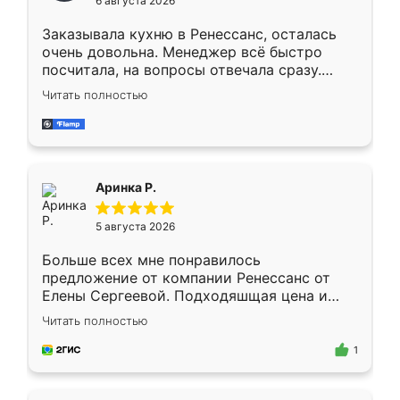
6 августа 2026
мебели буду заказывать только здесь.
Заказывала кухню в Ренессанс, осталась
очень довольна. Менеджер всё быстро
посчитала, на вопросы отвечала сразу.
Замерщик приехал в субботу, подошёл к
Читать полностью
делу со всей ответственностью. Собрали
за день, ребята работали аккуратно, даже
пыли почти не было. Качество отличное,
ящики ходят плавно, ничего не скрипит.
Всё подошло как влитое.
Аринка Р.
5 августа 2026
Больше всех мне понравилось
предложение от компании Ренессанс от
Елены Сергеевой. Подходяшщая цена и
короткие сроки изготовления. Приехавший
Читать полностью
для замера сотрудник Владислав
предложил по моему эскизу самый
1
подходящий вариант шкафа. Немного его
видоизменил, получилось даже лучше, чем