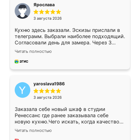
я хотела.
Ярослава
3 августа 2026
Кухню здесь заказали. Эскизы прислали в
телеграмм. Выбрали наиболее подходящий.
Согласовали день для замера. Через 3
недели кухня была уже готова. Остались
Читать полностью
довольны работой. Спасибо Ренессанс
мебель за качественную работу!
yaroslava1986
3 августа 2026
Заказала себе новый шкаф в студии
Ренессанс где ранее заказывала себе
новую кухню.Чего искать, когда качеством
вполне довольна. Служит кухня уже почти
Читать полностью
два года, нареканий нет.