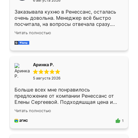
6 августа 2026
мебели буду заказывать только здесь.
Заказывала кухню в Ренессанс, осталась
очень довольна. Менеджер всё быстро
посчитала, на вопросы отвечала сразу.
Замерщик приехал в субботу, подошёл к
Читать полностью
делу со всей ответственностью. Собрали
за день, ребята работали аккуратно, даже
пыли почти не было. Качество отличное,
ящики ходят плавно, ничего не скрипит.
Всё подошло как влитое.
Аринка Р.
5 августа 2026
Больше всех мне понравилось
предложение от компании Ренессанс от
Елены Сергеевой. Подходяшщая цена и
короткие сроки изготовления. Приехавший
Читать полностью
для замера сотрудник Владислав
предложил по моему эскизу самый
1
подходящий вариант шкафа. Немного его
видоизменил, получилось даже лучше, чем