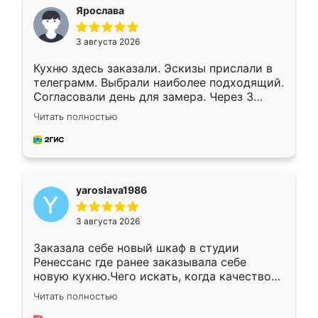
я хотела.
Ярослава
3 августа 2026
Кухню здесь заказали. Эскизы прислали в
телеграмм. Выбрали наиболее подходящий.
Согласовали день для замера. Через 3
недели кухня была уже готова. Остались
Читать полностью
довольны работой. Спасибо Ренессанс
мебель за качественную работу!
yaroslava1986
3 августа 2026
Заказала себе новый шкаф в студии
Ренессанс где ранее заказывала себе
новую кухню.Чего искать, когда качеством
вполне довольна. Служит кухня уже почти
Читать полностью
два года, нареканий нет.