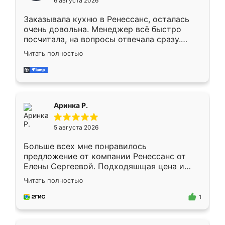
6 августа 2026
мебели буду заказывать только здесь.
Заказывала кухню в Ренессанс, осталась
очень довольна. Менеджер всё быстро
посчитала, на вопросы отвечала сразу.
Замерщик приехал в субботу, подошёл к
Читать полностью
делу со всей ответственностью. Собрали
за день, ребята работали аккуратно, даже
пыли почти не было. Качество отличное,
ящики ходят плавно, ничего не скрипит.
Всё подошло как влитое.
Аринка Р.
5 августа 2026
Больше всех мне понравилось
предложение от компании Ренессанс от
Елены Сергеевой. Подходяшщая цена и
короткие сроки изготовления. Приехавший
Читать полностью
для замера сотрудник Владислав
предложил по моему эскизу самый
1
подходящий вариант шкафа. Немного его
видоизменил, получилось даже лучше, чем