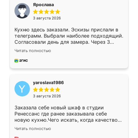
я хотела.
Ярослава
3 августа 2026
Кухню здесь заказали. Эскизы прислали в
телеграмм. Выбрали наиболее подходящий.
Согласовали день для замера. Через 3
недели кухня была уже готова. Остались
Читать полностью
довольны работой. Спасибо Ренессанс
мебель за качественную работу!
yaroslava1986
3 августа 2026
Заказала себе новый шкаф в студии
Ренессанс где ранее заказывала себе
новую кухню.Чего искать, когда качеством
вполне довольна. Служит кухня уже почти
Читать полностью
два года, нареканий нет.