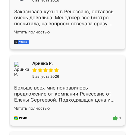
6 августа 2026
мебели буду заказывать только здесь.
Заказывала кухню в Ренессанс, осталась
очень довольна. Менеджер всё быстро
посчитала, на вопросы отвечала сразу.
Замерщик приехал в субботу, подошёл к
Читать полностью
делу со всей ответственностью. Собрали
за день, ребята работали аккуратно, даже
пыли почти не было. Качество отличное,
ящики ходят плавно, ничего не скрипит.
Всё подошло как влитое.
Аринка Р.
5 августа 2026
Больше всех мне понравилось
предложение от компании Ренессанс от
Елены Сергеевой. Подходяшщая цена и
короткие сроки изготовления. Приехавший
Читать полностью
для замера сотрудник Владислав
предложил по моему эскизу самый
1
подходящий вариант шкафа. Немного его
видоизменил, получилось даже лучше, чем