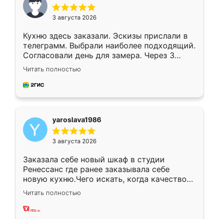
3 августа 2026
Кухню здесь заказали. Эскизы прислали в
телеграмм. Выбрали наиболее подходящий.
Согласовали день для замера. Через 3
недели кухня была уже готова. Остались
Читать полностью
довольны работой. Спасибо Ренессанс
мебель за качественную работу!
yaroslava1986
3 августа 2026
Заказала себе новый шкаф в студии
Ренессанс где ранее заказывала себе
новую кухню.Чего искать, когда качеством
вполне довольна. Служит кухня уже почти
Читать полностью
два года, нареканий нет.