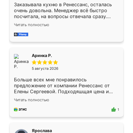
Заказывала кухню в Ренессанс, осталась
очень довольна. Менеджер всё быстро
посчитала, на вопросы отвечала сразу.
Замерщик приехал в субботу, подошёл к
Читать полностью
делу со всей ответственностью. Собрали
за день, ребята работали аккуратно, даже
пыли почти не было. Качество отличное,
ящики ходят плавно, ничего не скрипит.
Всё подошло как влитое.
Аринка Р.
5 августа 2026
Больше всех мне понравилось
предложение от компании Ренессанс от
Елены Сергеевой. Подходяшщая цена и
короткие сроки изготовления. Приехавший
Читать полностью
для замера сотрудник Владислав
предложил по моему эскизу самый
1
подходящий вариант шкафа. Немного его
видоизменил, получилось даже лучше, чем
я хотела.
Ярослава