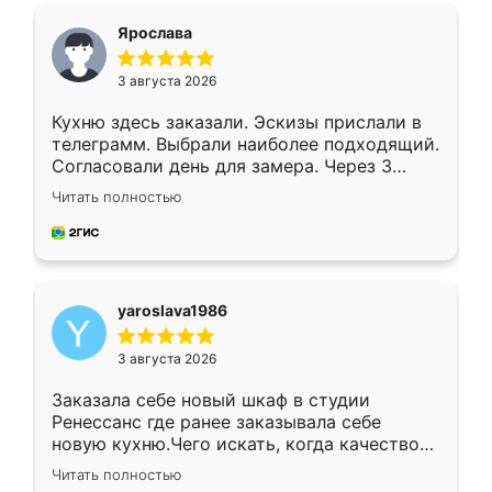
я хотела.
Ярослава
3 августа 2026
Кухню здесь заказали. Эскизы прислали в
телеграмм. Выбрали наиболее подходящий.
Согласовали день для замера. Через 3
недели кухня была уже готова. Остались
Читать полностью
довольны работой. Спасибо Ренессанс
мебель за качественную работу!
yaroslava1986
3 августа 2026
Заказала себе новый шкаф в студии
Ренессанс где ранее заказывала себе
новую кухню.Чего искать, когда качеством
вполне довольна. Служит кухня уже почти
Читать полностью
два года, нареканий нет.