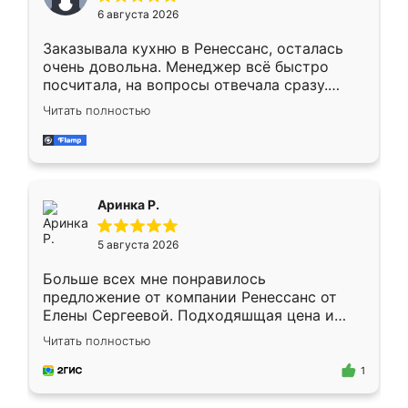
Мне нравится ,если что-то потребуется из
6 августа 2026
мебели буду заказывать только здесь.
Заказывала кухню в Ренессанс, осталась
очень довольна. Менеджер всё быстро
посчитала, на вопросы отвечала сразу.
Замерщик приехал в субботу, подошёл к
Читать полностью
делу со всей ответственностью. Собрали
за день, ребята работали аккуратно, даже
пыли почти не было. Качество отличное,
ящики ходят плавно, ничего не скрипит.
Всё подошло как влитое.
Аринка Р.
5 августа 2026
Больше всех мне понравилось
предложение от компании Ренессанс от
Елены Сергеевой. Подходяшщая цена и
короткие сроки изготовления. Приехавший
Читать полностью
для замера сотрудник Владислав
предложил по моему эскизу самый
1
подходящий вариант шкафа. Немного его
видоизменил, получилось даже лучше, чем