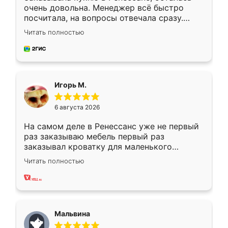
очень довольна. Менеджер всё быстро
посчитала, на вопросы отвечала сразу.
Замерщик приехал в субботу, подошёл к
Читать полностью
делу со всей ответственностью. Собрали
за день, ребята работали аккуратно, даже
пыли почти не было. Качество отличное,
ящики ходят плавно, ничего не скрипит.
Всё подошло как влитое.
Игорь М.
6 августа 2026
На самом деле в Ренессанс уже не первый
раз заказываю мебель первый раз
заказывал кроватку для маленького
ребёнка при его рождении ,во второй раз
Читать полностью
заказал шкаф-купе. По качеству очень
хорошее сборка достаточно быстрая,
также адекватные цены. До этого
сравнивал с разными конкурентами в этом
сегменте ,выбор у конкурентов куда
Мальвина
меньше, здесь же он более разнообразный.