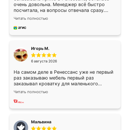
очень довольна. Менеджер всё быстро
посчитала, на вопросы отвечала сразу.
Замерщик приехал в субботу, подошёл к
Читать полностью
делу со всей ответственностью. Собрали
за день, ребята работали аккуратно, даже
пыли почти не было. Качество отличное,
ящики ходят плавно, ничего не скрипит.
Всё подошло как влитое.
Игорь М.
6 августа 2026
На самом деле в Ренессанс уже не первый
раз заказываю мебель первый раз
заказывал кроватку для маленького
ребёнка при его рождении ,во второй раз
Читать полностью
заказал шкаф-купе. По качеству очень
хорошее сборка достаточно быстрая,
также адекватные цены. До этого
сравнивал с разными конкурентами в этом
сегменте ,выбор у конкурентов куда
Мальвина
меньше, здесь же он более разнообразный.