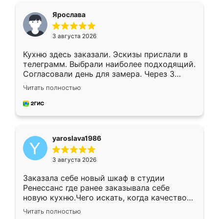
я хотела.
Ярослава
3 августа 2026
Кухню здесь заказали. Эскизы прислали в
телеграмм. Выбрали наиболее подходящий.
Согласовали день для замера. Через 3
недели кухня была уже готова. Остались
Читать полностью
довольны работой. Спасибо Ренессанс
мебель за качественную работу!
yaroslava1986
3 августа 2026
Заказала себе новый шкаф в студии
Ренессанс где ранее заказывала себе
новую кухню.Чего искать, когда качеством
вполне довольна. Служит кухня уже почти
Читать полностью
два года, нареканий нет.