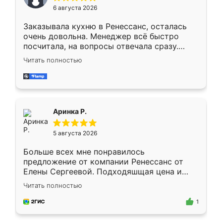
Мне нравится ,если что-то потребуется из
6 августа 2026
мебели буду заказывать только здесь.
Заказывала кухню в Ренессанс, осталась
очень довольна. Менеджер всё быстро
посчитала, на вопросы отвечала сразу.
Замерщик приехал в субботу, подошёл к
Читать полностью
делу со всей ответственностью. Собрали
за день, ребята работали аккуратно, даже
пыли почти не было. Качество отличное,
ящики ходят плавно, ничего не скрипит.
Всё подошло как влитое.
Аринка Р.
5 августа 2026
Больше всех мне понравилось
предложение от компании Ренессанс от
Елены Сергеевой. Подходяшщая цена и
короткие сроки изготовления. Приехавший
Читать полностью
для замера сотрудник Владислав
предложил по моему эскизу самый
1
подходящий вариант шкафа. Немного его
видоизменил, получилось даже лучше, чем