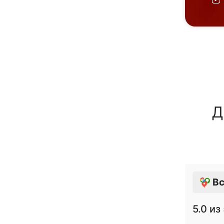
Д
Вс
5.0
из 