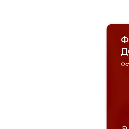
Ф
Д
Ост