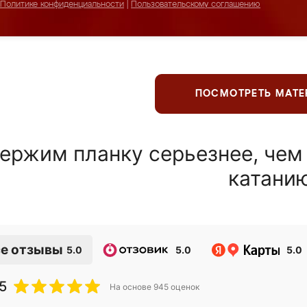
Политике конфиденциальности
|
Пользовательскому соглашению
ПОСМОТРЕТЬ МАТ
ержим планку серьезнее, чем
катани
е отзывы
5.0
5.0
5.0
5
На основе
945
оценок