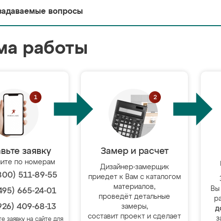
задаваемые вопросы
ма работы
вьте заявку
Замер и расчет
ите по номерам
Дизайнер-замерщик
800) 511-89-55
приедет к Вам с каталогом
материалов,
Вы
495) 665-24-01
проведёт детальные
р
926) 409-68-13
замеры,
д
составит проект и сделает
з
те заявку на сайте для