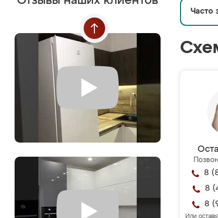
Отзывы наших клиентов
Часто 
Схе
Оста
Позвон
8 (
8 (
8 (
Или оставь