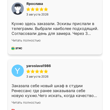
я хотела.
Ярослава
3 августа 2026
Кухню здесь заказали. Эскизы прислали в
телеграмм. Выбрали наиболее подходящий.
Согласовали день для замера. Через 3
недели кухня была уже готова. Остались
Читать полностью
довольны работой. Спасибо Ренессанс
мебель за качественную работу!
yaroslava1986
3 августа 2026
Заказала себе новый шкаф в студии
Ренессанс где ранее заказывала себе
новую кухню.Чего искать, когда качеством
вполне довольна. Служит кухня уже почти
Читать полностью
два года, нареканий нет.