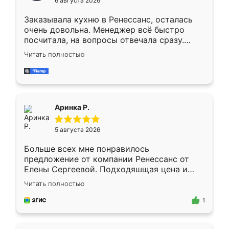
6 августа 2026
мебели буду заказывать только здесь.
Заказывала кухню в Ренессанс, осталась
очень довольна. Менеджер всё быстро
посчитала, на вопросы отвечала сразу.
Замерщик приехал в субботу, подошёл к
Читать полностью
делу со всей ответственностью. Собрали
за день, ребята работали аккуратно, даже
пыли почти не было. Качество отличное,
ящики ходят плавно, ничего не скрипит.
Всё подошло как влитое.
Аринка Р.
5 августа 2026
Больше всех мне понравилось
предложение от компании Ренессанс от
Елены Сергеевой. Подходяшщая цена и
короткие сроки изготовления. Приехавший
Читать полностью
для замера сотрудник Владислав
предложил по моему эскизу самый
1
подходящий вариант шкафа. Немного его
видоизменил, получилось даже лучше, чем