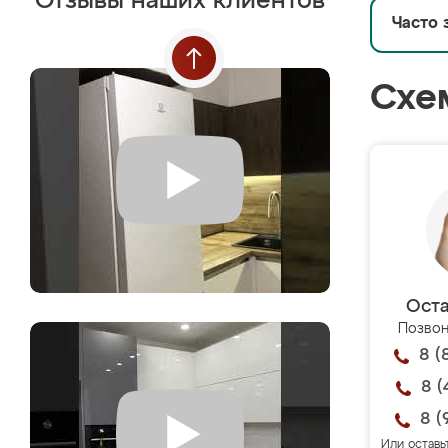
Отзывы наших клиентов
Часто 
Схе
Оста
Позвон
8 (
8 (
8 (
Или оставь