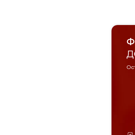
Ф
Д
Ост