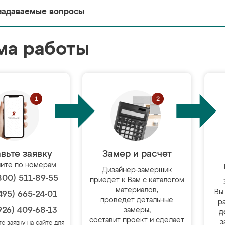
задаваемые вопросы
ма работы
вьте заявку
Замер и расчет
ите по номерам
Дизайнер-замерщик
800) 511-89-55
приедет к Вам с каталогом
материалов,
Вы
495) 665-24-01
проведёт детальные
р
926) 409-68-13
замеры,
д
составит проект и сделает
з
те заявку на сайте для