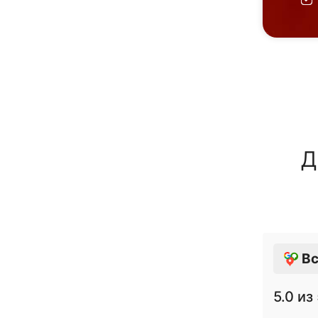
Д
Вс
5.0
из 