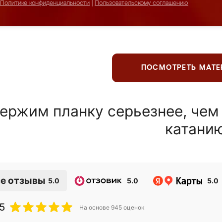
Политике конфиденциальности
|
Пользовательскому соглашению
ПОСМОТРЕТЬ МАТ
ержим планку серьезнее, чем
катани
е отзывы
5.0
5.0
5.0
5
На основе
945
оценок