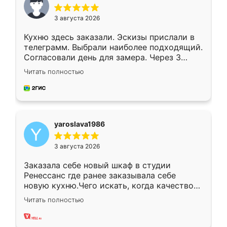
3 августа 2026
Кухню здесь заказали. Эскизы прислали в
телеграмм. Выбрали наиболее подходящий.
Согласовали день для замера. Через 3
недели кухня была уже готова. Остались
Читать полностью
довольны работой. Спасибо Ренессанс
мебель за качественную работу!
yaroslava1986
3 августа 2026
Заказала себе новый шкаф в студии
Ренессанс где ранее заказывала себе
новую кухню.Чего искать, когда качеством
вполне довольна. Служит кухня уже почти
Читать полностью
два года, нареканий нет.