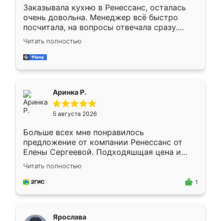
Заказывала кухню в Ренессанс, осталась
очень довольна. Менеджер всё быстро
посчитала, на вопросы отвечала сразу.
Замерщик приехал в субботу, подошёл к
Читать полностью
делу со всей ответственностью. Собрали
за день, ребята работали аккуратно, даже
пыли почти не было. Качество отличное,
ящики ходят плавно, ничего не скрипит.
Всё подошло как влитое.
Аринка Р.
5 августа 2026
Больше всех мне понравилось
предложение от компании Ренессанс от
Елены Сергеевой. Подходяшщая цена и
короткие сроки изготовления. Приехавший
Читать полностью
для замера сотрудник Владислав
предложил по моему эскизу самый
1
подходящий вариант шкафа. Немного его
видоизменил, получилось даже лучше, чем
я хотела.
Ярослава