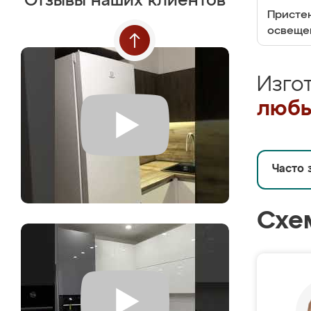
Отзывы наших клиентов
Пристен
освеще
Изго
любы
Часто 
Схе