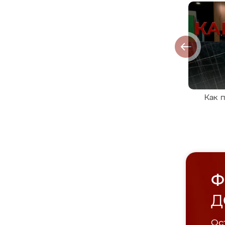
Как 
Ф
Д
Ост