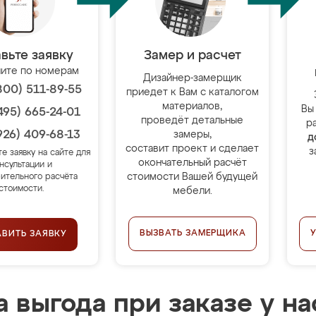
вьте заявку
Замер и расчет
ите по номерам
Дизайнер-замерщик
800) 511-89-55
приедет к Вам с каталогом
материалов,
Вы
495) 665-24-01
проведёт детальные
р
926) 409-68-13
замеры,
д
составит проект и сделает
з
те заявку на сайте для
окончательный расчёт
нсультации и
стоимости Вашей будущей
ительного расчёта
стоимости.
мебели.
ВЫЗВАТЬ ЗАМЕРЩИКА
АВИТЬ ЗАЯВКУ
 выгода при заказе у на