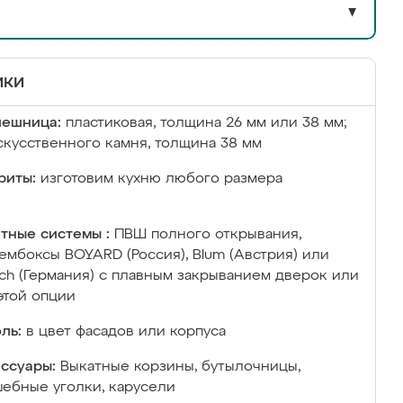
▼
ики
лешница:
пластиковая, толщина 26 мм или 38 мм;
скусственного камня, толщина 38 мм
риты:
изготовим кухню любого размера
тные системы :
ПВШ полного открывания,
ембоксы BOYARD (Россия), Blum (Австрия) или
ich (Германия) с плавным закрыванием дверок или
этой опции
ль:
в цвет фасадов или корпуса
ссуары:
Выкатные корзины, бутылочницы,
ебные уголки, карусели