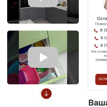
Оста
Позвон
8 (
8 (
8 (
Или оставь
ко
предвар
ОСТ
Ваша