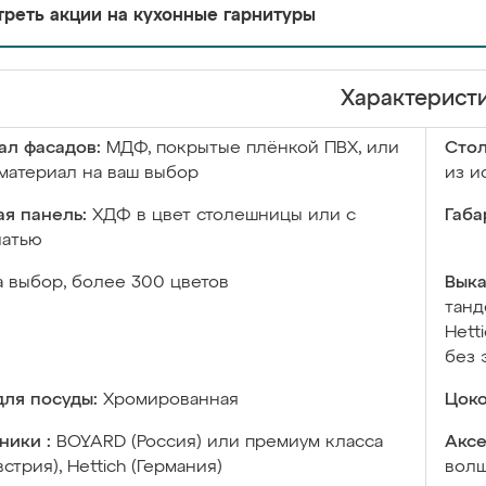
реть акции на кухонные гарнитуры
Характерист
ал фасадов:
МДФ, покрытые плёнкой ПВХ, или
Сто
материал на ваш выбор
из и
я панель:
ХДФ в цвет столешницы или с
Габа
чатью
а выбор, более 300 цветов
Выка
танд
Hett
без 
ля посуды:
Хромированная
Цоко
ники :
BOYARD (Россия) или премиум класса
Аксе
встрия), Hettich (Германия)
волш