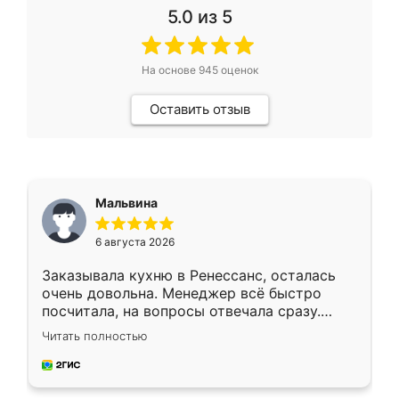
5.0
из 5
На основе
945
оценок
Оставить отзыв
Мальвина
6 августа 2026
Заказывала кухню в Ренессанс, осталась
очень довольна. Менеджер всё быстро
посчитала, на вопросы отвечала сразу.
Замерщик приехал в субботу, подошёл к
Читать полностью
делу со всей ответственностью. Собрали
за день, ребята работали аккуратно, даже
пыли почти не было. Качество отличное,