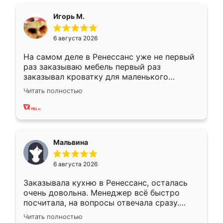
ящики ходят плавно, ничего не скрипит.
Всё подошло как влитое.
Игорь М.
6 августа 2026
На самом деле в Ренессанс уже не первый
раз заказываю мебель первый раз
заказывал кроватку для маленького
ребёнка при его рождении ,во второй раз
Читать полностью
заказал шкаф-купе. По качеству очень
хорошее сборка достаточно быстрая,
также адекватные цены. До этого
сравнивал с разными конкурентами в этом
сегменте ,выбор у конкурентов куда
Мальвина
меньше, здесь же он более разнообразный.
Мне нравится ,если что-то потребуется из
6 августа 2026
мебели буду заказывать только здесь.
Заказывала кухню в Ренессанс, осталась
очень довольна. Менеджер всё быстро
посчитала, на вопросы отвечала сразу.
Замерщик приехал в субботу, подошёл к
Читать полностью
делу со всей ответственностью. Собрали