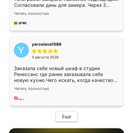
Согласовали день для замера. Через 3
недели кухня была уже готова. Остались
Читать полностью
довольны работой. Спасибо Ренессанс
мебель за качественную работу!
yaroslava1986
3 августа 2026
Заказала себе новый шкаф в студии
Ренессанс где ранее заказывала себе
новую кухню.Чего искать, когда качеством
вполне довольна. Служит кухня уже почти
Читать полностью
два года, нареканий нет.
Еще