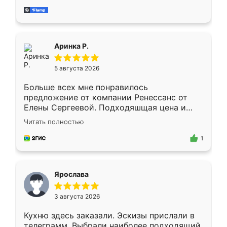
за день, ребята работали аккуратно, даже
пыли почти не было. Качество отличное,
ящики ходят плавно, ничего не скрипит.
Всё подошло как влитое.
Аринка Р.
5 августа 2026
Больше всех мне понравилось
предложение от компании Ренессанс от
Елены Сергеевой. Подходяшщая цена и
короткие сроки изготовления. Приехавший
Читать полностью
для замера сотрудник Владислав
предложил по моему эскизу самый
1
подходящий вариант шкафа. Немного его
видоизменил, получилось даже лучше, чем
я хотела.
Ярослава
3 августа 2026
Кухню здесь заказали. Эскизы прислали в
телеграмм. Выбрали наиболее подходящий.